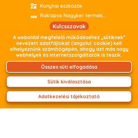
Konyhai eszközök
Raklapos Nagyker termékeink
Kulcsszavak
A weboldal megfelelő működéséhez „sütiknek”
webout
kiváló minőség
parkside
nevezett adatfájlokat (angolul: cookie) kell
elhelyeznünk számítógépén, ahogy azt más nagy
debrecen
outlet
használtoutlet
webhelyek és internetszolgáltatók is teszik.
Biztonságos fizetés
Összes süti elfogadása
Weboldalunkon minden adat, beleértve az Ön
személyes adatait, titkosított kapcsolaton keresztül
Sütik kiválasztása
zajlik. Termékeink árát fizetheti online bankkártyás
fizetéssel a Global PAyment gyors és biztonságos
Adatkezelési tájékoztató
fizetési felületünkön keresztül, vagy személyes átvétel
esetén készpénzzel webshopraktárunkban!
Készítette: NetRaptor & Gleamwave