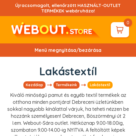
Ugrás
Újracsomagolt, ellenőrzött HASZNÁLT-OUTLET
a
TERMÉKEK webáruháza!
tartalomhoz!
0
Menü megnyitása/bezárása
Lakástextíl
Kezdőlap
Termékeink
Lakástextíl
Kiváló minőségű pamut és egyéb textil termékek az
otthona minden pontjára! Debreceni üzletünkben
sokkal nagyobb kínálattal várjuk, ha teheti nézzen be
hozzánk személyesen! Debrecen, Böszörményi út 2
I.em. Webout-Sára outlet. Hétköznap 9.00-18.00ig,
szombaton 9.00-14.00-ig NYITVA. A feltöltött képek