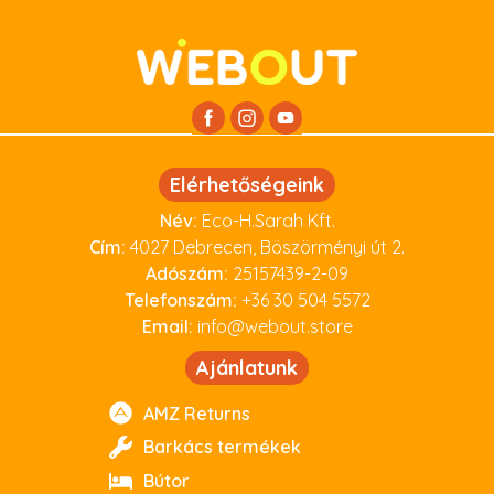
Elérhetőségeink
Név:
Eco-H.Sarah Kft.
Cím:
4027 Debrecen, Böszörményi út 2.
Adószám:
25157439-2-09
Telefonszám:
+36 30 504 5572
Email:
info@webout.store
Ajánlatunk
AMZ Returns
Barkács termékek
Bútor