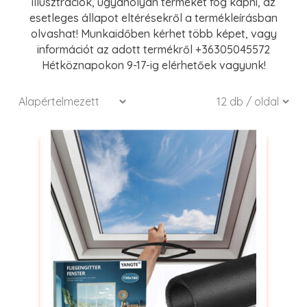
illusztrációk, ugyanolyan terméket fog kapni, az
esetleges állapot eltérésekről a termékleírásban
olvashat! Munkaidőben kérhet több képet, vagy
információt az adott termékről +36305045572
Hétköznapokon 9-17-ig elérhetőek vagyunk!