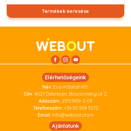
Termékek keresése
Elérhetőségeink
Név:
Eco-H.Sarah Kft.
Cím:
4027 Debrecen, Böszörményi út 2.
Adószám:
25157439-2-09
Telefonszám:
+36 30 504 5572
Email:
info@webout.store
Ajánlatunk