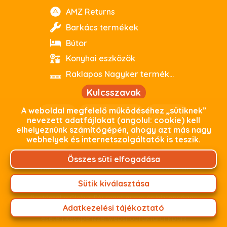
AMZ Returns
Barkács termékek
Bútor
Konyhai eszközök
Raklapos Nagyker termékeink
Kulcsszavak
A weboldal megfelelő működéséhez „sütiknek”
webout
kiváló minőség
parkside
nevezett adatfájlokat (angolul: cookie) kell
elhelyeznünk számítógépén, ahogy azt más nagy
debrecen
outlet
használtoutlet
webhelyek és internetszolgáltatók is teszik.
Biztonságos fizetés
Összes süti elfogadása
Weboldalunkon minden adat, beleértve az Ön
személyes adatait, titkosított kapcsolaton keresztül
Sütik kiválasztása
zajlik. Termékeink árát fizetheti online bankkártyás
fizetéssel a Global PAyment gyors és biztonságos
Adatkezelési tájékoztató
fizetési felületünkön keresztül, vagy személyes átvétel
esetén készpénzzel webshopraktárunkban!