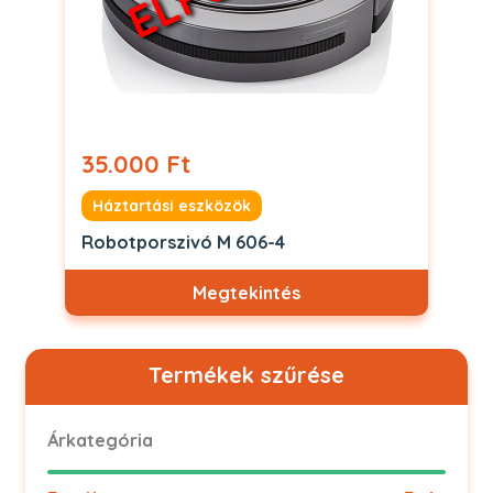
35.000 Ft
Háztartási eszközök
Robotporszivó M 606-4
Megtekintés
Termékek szűrése
Árkategória