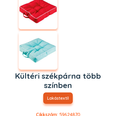
Kültéri székpárna több
színben
Lakástextíl
Cikkszám:
59624870