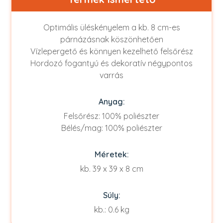
Optimális üléskényelem a kb. 8 cm-es
párnázásnak köszönhetően
Vízlepergető és könnyen kezelhető felsőrész
Hordozó fogantyú és dekoratív négypontos
varrás
Anyag:
Felsőrész: 100% poliészter
Bélés/mag: 100% poliészter
Méretek:
kb. 39 x 39 x 8 cm
Súly:
kb.: 0.6 kg