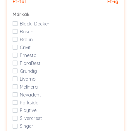
Ft-tól
Ft-ig
Márkák
Black+Decker
Bosch
Braun
Crivit
Ernesto
FloraBest
Grundig
Livarno
Melinera
Nevadent
Parkside
Playtive
Silvercrest
Singer