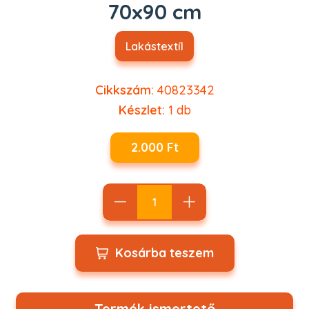
70x90 cm
Lakástextíl
Cikkszám:
40823342
Készlet:
1
db
2.000 Ft
Kosárba teszem
Termék ismertető