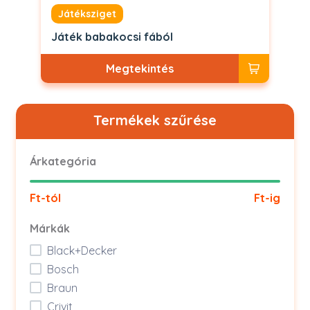
Játéksziget
Játék babakocsi fából
Megtekintés
Termékek szűrése
Árkategória
Ft-tól
Ft-ig
Márkák
Black+Decker
Bosch
Braun
Crivit