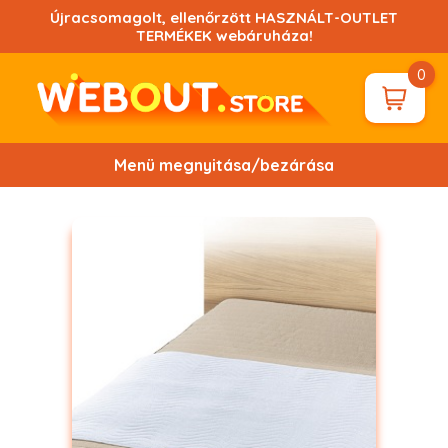
Ugrás
Újracsomagolt, ellenőrzött HASZNÁLT-OUTLET
a
TERMÉKEK webáruháza!
tartalomhoz!
0
Menü megnyitása/bezárása