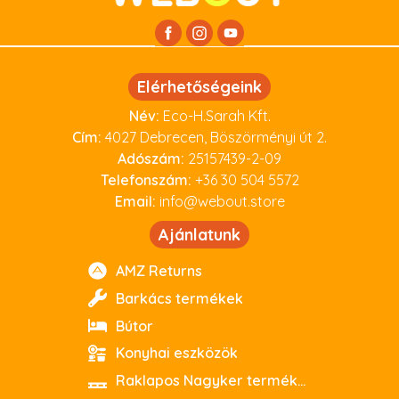
Elérhetőségeink
Név:
Eco-H.Sarah Kft.
Cím:
4027 Debrecen, Böszörményi út 2.
Adószám:
25157439-2-09
Telefonszám:
+36 30 504 5572
Email:
info@webout.store
Ajánlatunk
AMZ Returns
Barkács termékek
Bútor
Konyhai eszközök
Raklapos Nagyker termékeink