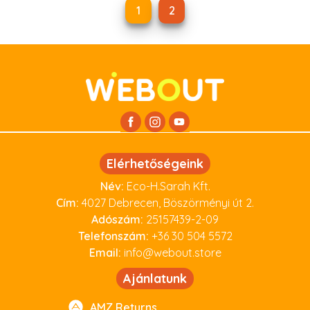
1
2
Elérhetőségeink
Név:
Eco-H.Sarah Kft.
Cím:
4027 Debrecen, Böszörményi út 2.
Adószám:
25157439-2-09
Telefonszám:
+36 30 504 5572
Email:
info@webout.store
Ajánlatunk
AMZ Returns