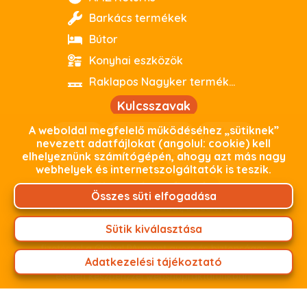
Barkács termékek
Bútor
Konyhai eszközök
Raklapos Nagyker termékeink
Kulcsszavak
A weboldal megfelelő működéséhez „sütiknek”
webout
kiváló minőség
parkside
nevezett adatfájlokat (angolul: cookie) kell
elhelyeznünk számítógépén, ahogy azt más nagy
debrecen
outlet
használtoutlet
webhelyek és internetszolgáltatók is teszik.
Biztonságos fizetés
Összes süti elfogadása
Weboldalunkon minden adat, beleértve az Ön
személyes adatait, titkosított kapcsolaton keresztül
Sütik kiválasztása
zajlik. Termékeink árát fizetheti online bankkártyás
fizetéssel a Global PAyment gyors és biztonságos
Adatkezelési tájékoztató
fizetési felületünkön keresztül, vagy személyes átvétel
esetén készpénzzel webshopraktárunkban!