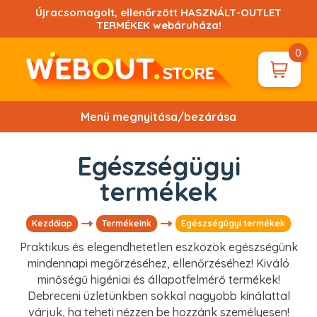
Ugrás
Újracsomagolt, ellenőrzött HASZNÁLT-OUTLET
a
TERMÉKEK webáruháza!
tartalomhoz!
0
Menü megnyitása/bezárása
Egészségügyi
termékek
Kezdőlap
Termékeink
Egészségügyi termékek
Praktikus és elegendhetetlen eszközök egészségünk
mindennapi megőrzéséhez, ellenőrzéséhez! Kiváló
minőségű higéniai és állapotfelmérő termékek!
Debreceni üzletünkben sokkal nagyobb kínálattal
várjuk, ha teheti nézzen be hozzánk személyesen!