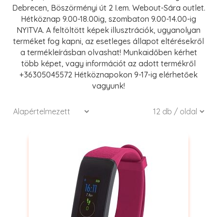
Debrecen, Böszörményi út 2 I.em. Webout-Sára outlet.
Hétköznap 9.00-18.00ig, szombaton 9.00-14.00-ig
NYITVA. A feltöltött képek illusztrációk, ugyanolyan
terméket fog kapni, az esetleges állapot eltérésekről
a termékleírásban olvashat! Munkaidőben kérhet
több képet, vagy információt az adott termékről
+36305045572 Hétköznapokon 9-17-ig elérhetőek
vagyunk!