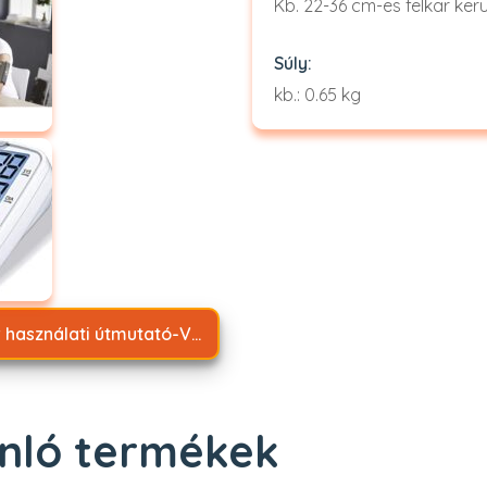
Kb. 22-36 cm-es felkar ke
Súly:
kb.: 0.65 kg
Magyar használati útmutató-Vérnyomásmérő SBM 52.pdf
nló termékek