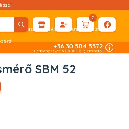
háza!
0
ÉN KÉRHET DÍJBEKÉRŐ SZÁMLÁT ÁTUTALÁSHOZ.
-5572
+36 30 504 5572
Hétköznapokon 9.00-18.00 ig elérhető!
mérő SBM 52