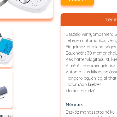
Term
Beszélő vérnyomásmérő 
Teljesen automatikus vérn
Figyelmeztet a lehetséges
Egyenként 30 memóriahely
Kék háttérvilágítású XL kij
A mérési eredmények osztá
Automatikus kikapcsoláss
Hangerő egyénileg állíthat
Dátum/idő kijelzés
elemcsere jelző
Méretek:
Eszköz mandzsetta nélkül: k