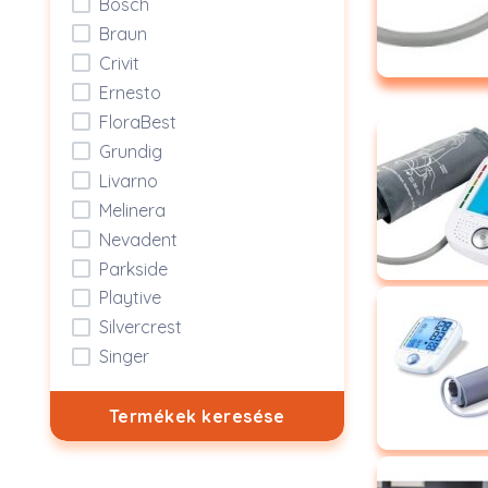
Bosch
Braun
Crivit
Ernesto
FloraBest
Grundig
Livarno
Melinera
Nevadent
Parkside
Playtive
Silvercrest
Singer
Termékek keresése