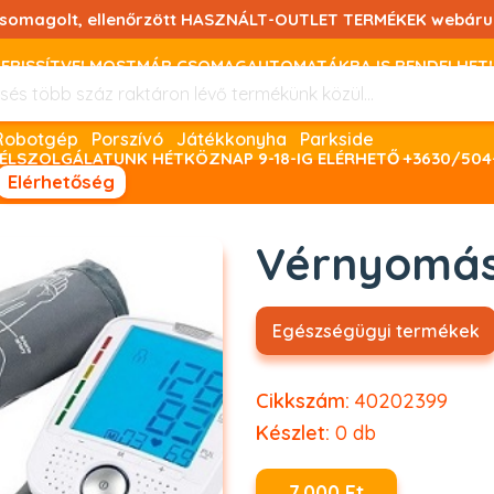
csomagolt, ellenőrzött HASZNÁLT-OUTLET TERMÉKEK webáru
FRISSÍTVE! MOSTMÁR CSOMAGAUTOMATÁKBA IS RENDELHET!
FIZETNI ONLINE BANKKÁRTYÁVAL LEHETSÉGES, SZÜKSÉG ESET
Robotgép
Porszívó
Játékkonyha
Parkside
ÉLSZOLGÁLATUNK HÉTKÖZNAP 9-18-IG ELÉRHETŐ +3630/504
Elérhetőség
Vérnyomás
Egészségügyi termékek
Cikkszám:
40202399
Készlet:
0
db
7.000 Ft