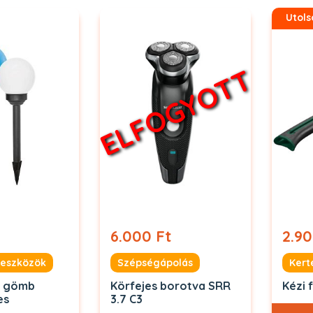
Utols
ELFOGYOTT
6.000 Ft
2.90
 eszközök
Szépségápolás
Kert
s gömb
Körfejes borotva SRR
Kézi 
es
3.7 C3