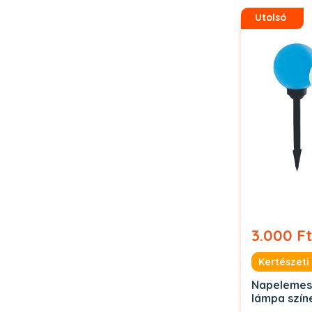
Utolsó
3.000 Ft
Kertészeti
Napeleme
lámpa szín