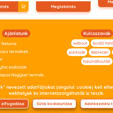
Me
ntés
Megtekintés
Ajánlatunk
Kulcsszavak
webout
kiváló min
 Returns
kács termékek
parkside
debrecen
or
használtoutlet
yhai eszközök
Raklapos Nagyker termékeink
” nevezett adatfájlokat (angolul: cookie) kell el
webhelyek és internetszolgáltatók is teszik.
i elfogadása
Sütik kiválasztása
Adatkezelési 