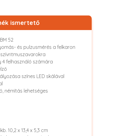
ék ismertető
SBM 52
yomás- és pulzusmérés a felkaron
 szívritmuszavarokra
 4 felhasználó számára
elző
lyozása színes LED skálával
al
ó, némítás lehetséges
b. 10,2 x 13,4 x 5,3 cm