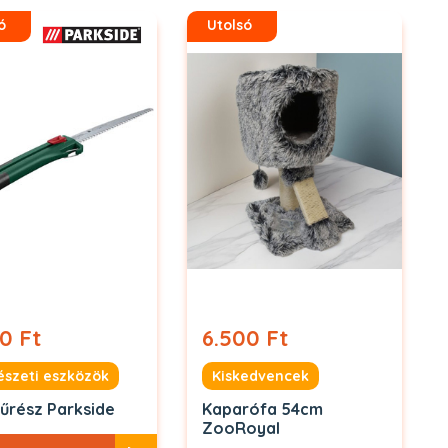
ó
Utolsó
0 Ft
6.500 Ft
észeti eszközök
Kiskedvencek
fűrész Parkside
Kaparófa 54cm
ZooRoyal