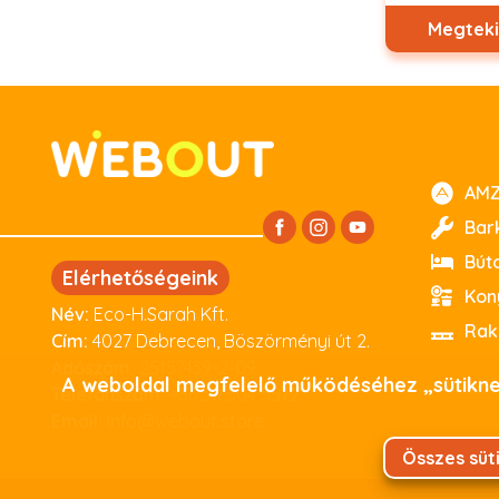
Megteki
AMZ
Bar
Bút
Elérhetőségeink
Kon
Név:
Eco-H.Sarah Kft.
Cím:
4027 Debrecen, Böszörményi út 2.
Adószám:
25157439-2-09
A weboldal megfelelő működéséhez „sütiknek
Telefonszám:
+36 30 504 5572
Email:
info@webout.store
Összes süt