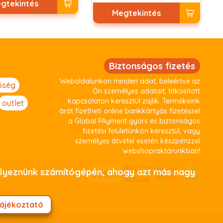
gtekintés
Megtekintés
Biztonságos fizetés
Weboldalunkon minden adat, beleértve az
őség
Ön személyes adatait, titkosított
kapcsolaton keresztül zajlik. Termékeink
outlet
árát fizetheti online bankkártyás fizetéssel
a Global PAyment gyors és biztonságos
fizetési felületünkön keresztül, vagy
személyes átvétel esetén készpénzzel
webshopraktárunkban!
helyeznünk számítógépén, ahogy azt más nagy
tájékoztató