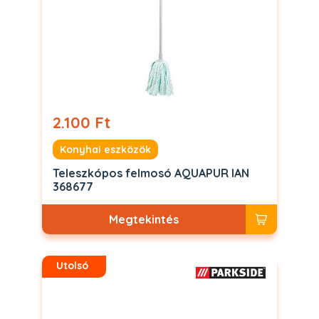
2.100 Ft
Konyhai eszközök
Teleszkópos felmosó AQUAPUR IAN
368677
Megtekintés
Utolsó