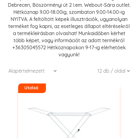
Debrecen, Böszörményi út 2 I.em. Webout-Sára outlet.
Hétköznap 9.00-18.00ig, szombaton 9.00-14.00-ig
NYITVA. A feltöltött képek illusztrációk, ugyanolyan
terméket fog kapni, az esetleges állapot eltérésekről
a termékleírásban olvashat! Munkaidőben kérhet
több képet, vagy információt az adott termékről
+36305045572 Hétköznapokon 9-17-ig elérhetőek
vagyunk!
Utolsó