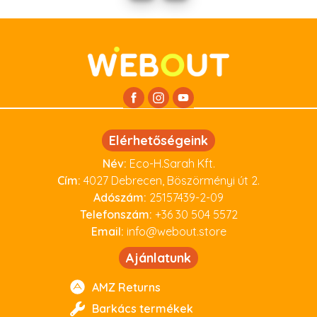
Elérhetőségeink
Név:
Eco-H.Sarah Kft.
Cím:
4027 Debrecen, Böszörményi út 2.
Adószám:
25157439-2-09
Telefonszám:
+36 30 504 5572
Email:
info@webout.store
Ajánlatunk
AMZ Returns
Barkács termékek