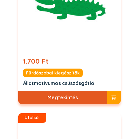
1.700 Ft
Fürdőszobai kiegészítők
Állatmotívumos csúszásgátló
Megtekintés
Utolsó