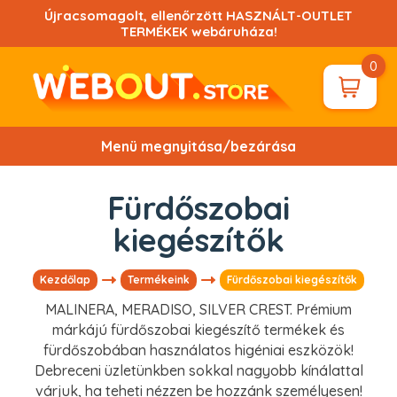
Ugrás
Újracsomagolt, ellenőrzött HASZNÁLT-OUTLET
a
TERMÉKEK webáruháza!
tartalomhoz!
0
Menü megnyitása/bezárása
Fürdőszobai
kiegészítők
Kezdőlap
Termékeink
Fürdőszobai kiegészítők
MALINERA, MERADISO, SILVER CREST. Prémium
márkájú fürdőszobai kiegészítő termékek és
fürdőszobában használatos higéniai eszközök!
Debreceni üzletünkben sokkal nagyobb kínálattal
várjuk, ha teheti nézzen be hozzánk személyesen!