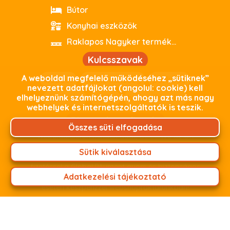
Bútor
Konyhai eszközök
Raklapos Nagyker termékeink
Kulcsszavak
A weboldal megfelelő működéséhez „sütiknek”
webout
kiváló minőség
parkside
nevezett adatfájlokat (angolul: cookie) kell
elhelyeznünk számítógépén, ahogy azt más nagy
debrecen
outlet
használtoutlet
webhelyek és internetszolgáltatók is teszik.
Biztonságos fizetés
Összes süti elfogadása
Weboldalunkon minden adat, beleértve az Ön
személyes adatait, titkosított kapcsolaton keresztül
Sütik kiválasztása
zajlik. Termékeink árát fizetheti online bankkártyás
fizetéssel a Global PAyment gyors és biztonságos
Adatkezelési tájékoztató
fizetési felületünkön keresztül, vagy személyes átvétel
esetén készpénzzel webshopraktárunkban!