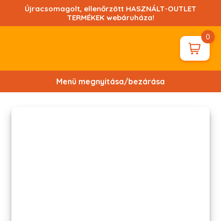
Ugrás
Újracsomagolt, ellenőrzött HASZNÁLT-OUTLET
a
TERMÉKEK webáruháza!
tartalomhoz!
0
Menü megnyitása/bezárása