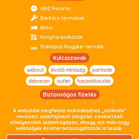
AMZ Returns
Barkács termékek
Bútor
Konyhai eszközök
Raklapos Nagyker termékeink
Kulcsszavak
webout
kiváló minőség
parkside
debrecen
outlet
használtoutlet
Biztonságos fizetés
Weboldalunkon minden adat, beleértve az Ön
személyes adatait, titkosított kapcsolaton keresztül
A weboldal megfelelő működéséhez „sütiknek”
nevezett adatfájlokat (angolul: cookie) kell
zajlik. Termékeink árát fizetheti online bankkártyás
elhelyeznünk számítógépén, ahogy azt más nagy
fizetéssel a Global PAyment gyors és biztonságos
webhelyek és internetszolgáltatók is teszik.
fizetési felületünkön keresztül, vagy személyes átvétel
esetén készpénzzel webshopraktárunkban!