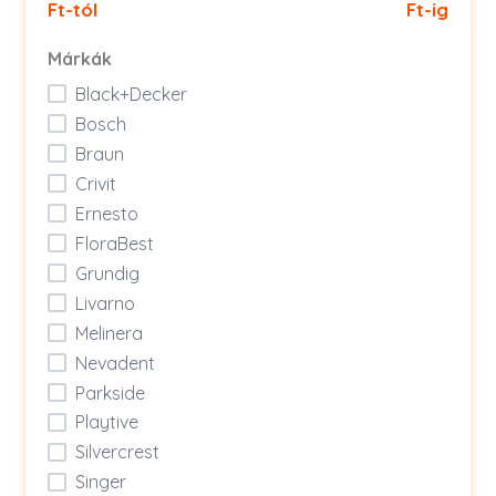
Ft-tól
Ft-ig
Márkák
Black+Decker
Bosch
Braun
Crivit
Ernesto
FloraBest
Grundig
Livarno
Melinera
Nevadent
Parkside
Playtive
Silvercrest
Singer