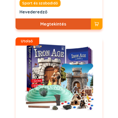
Sport és szabadidő
Hevederedző
Megtekintés
Utolsó