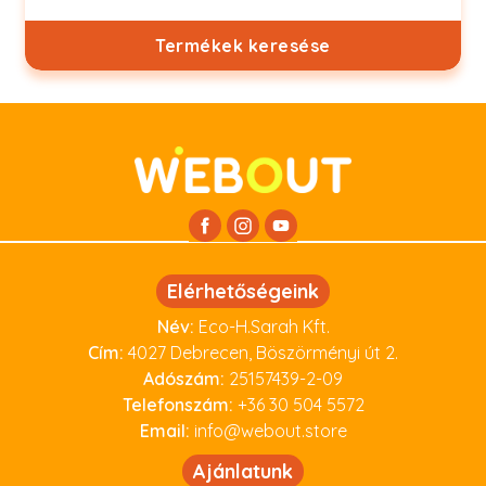
Termékek keresése
Elérhetőségeink
Név:
Eco-H.Sarah Kft.
Cím:
4027 Debrecen, Böszörményi út 2.
Adószám:
25157439-2-09
Telefonszám:
+36 30 504 5572
Email:
info@webout.store
Ajánlatunk