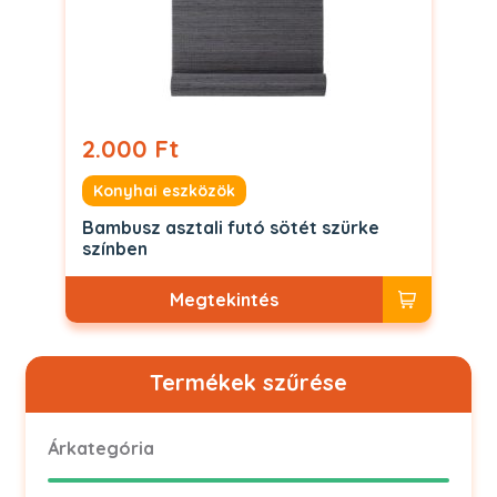
2.000 Ft
Konyhai eszközök
Bambusz asztali futó sötét szürke
színben
Megtekintés
Termékek szűrése
Árkategória