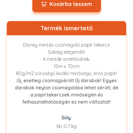
Kosárba teszem
Termék ismertető
Disney mintás csomagoló papír tekercs
Sokáig elegendő!
A minták ismétlődnek.
10m x 70cm
80g/m2 sűrűségű kiváló minőségű, erős papír!
Új, esetleg csomagsérült Új darabok! Egyes
darabok neylon csomagolása lehet sérült, de
a papírtekercsek minőségén és
felhasználhatóságán ez nem változtat!
Súly:
kb.:0.7 kg