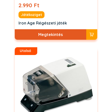
2.990 Ft
Játéksziget
Iron Age Régészeti játék
Megtekintés
Utolsó