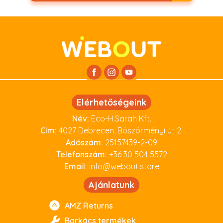
Elérhetőségeink
Név:
Eco-H.Sarah Kft.
Cím:
4027 Debrecen, Böszörményi út 2.
Adószám:
25157439-2-09
Telefonszám:
+36 30 504 5572
Email:
info@webout.store
Ajánlatunk
AMZ Returns
Barkács termékek