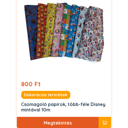
800 Ft
Dekorációs termékek
Csomagoló papírok, több-féle Disney
mintával 10m
Megtekintés