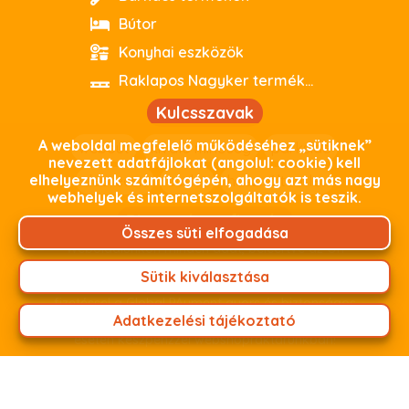
Bútor
Konyhai eszközök
Raklapos Nagyker termékeink
Kulcsszavak
A weboldal megfelelő működéséhez „sütiknek”
webout
kiváló minőség
parkside
nevezett adatfájlokat (angolul: cookie) kell
elhelyeznünk számítógépén, ahogy azt más nagy
debrecen
outlet
használtoutlet
webhelyek és internetszolgáltatók is teszik.
Biztonságos fizetés
Összes süti elfogadása
Weboldalunkon minden adat, beleértve az Ön
személyes adatait, titkosított kapcsolaton keresztül
Sütik kiválasztása
zajlik. Termékeink árát fizetheti online bankkártyás
fizetéssel a Global PAyment gyors és biztonságos
Adatkezelési tájékoztató
fizetési felületünkön keresztül, vagy személyes átvétel
esetén készpénzzel webshopraktárunkban!