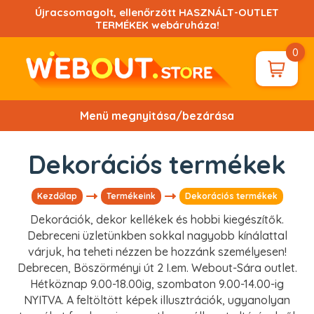
Ugrás
Újracsomagolt, ellenőrzött HASZNÁLT-OUTLET
a
TERMÉKEK webáruháza!
tartalomhoz!
0
Menü megnyitása/bezárása
Dekorációs termékek
Kezdőlap
Termékeink
Dekorációs termékek
Dekorációk, dekor kellékek és hobbi kiegészítők.
Debreceni üzletünkben sokkal nagyobb kínálattal
várjuk, ha teheti nézzen be hozzánk személyesen!
Debrecen, Böszörményi út 2 I.em. Webout-Sára outlet.
Hétköznap 9.00-18.00ig, szombaton 9.00-14.00-ig
NYITVA. A feltöltött képek illusztrációk, ugyanolyan