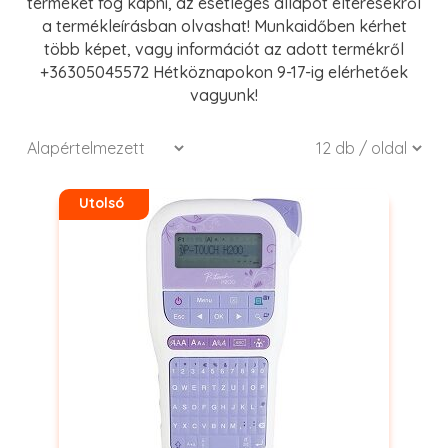
terméket fog kapni, az esetleges állapot eltérésekről
a termékleírásban olvashat! Munkaidőben kérhet
több képet, vagy információt az adott termékről
+36305045572 Hétköznapokon 9-17-ig elérhetőek
vagyunk!
Utolsó