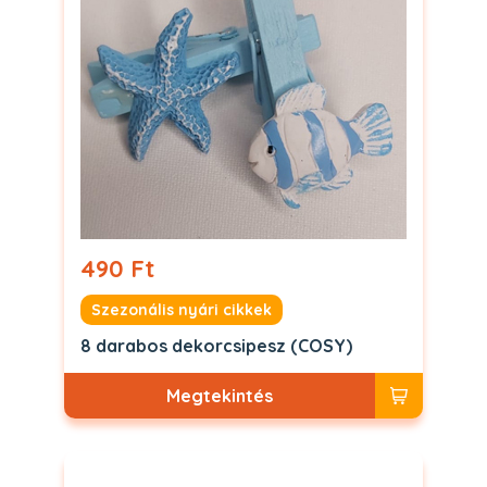
490 Ft
Szezonális nyári cikkek
8 darabos dekorcsipesz (COSY)
Megtekintés