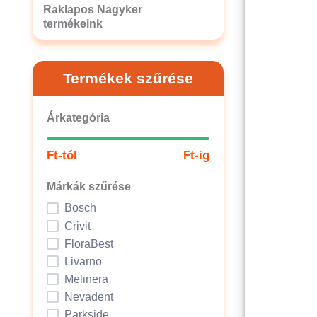
Raklapos Nagyker
termékeink
Termékek szűrése
Árkategória
Ft-tól
Ft-ig
Márkák szűrése
Bosch
Crivit
FloraBest
Livarno
Melinera
Nevadent