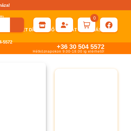
háza!
0
ÉN KÉRHET DÍJBEKÉRŐ SZÁMLÁT ÁTUTALÁSHOZ.
-5572
+36 30 504 5572
Hétköznapokon 9.00-18.00 ig elérhető!