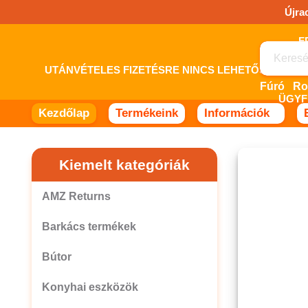
Ugrás
Újra
a
tartalomhoz!
UTÁNVÉTELES FIZETÉSRE NINCS LEHETŐSÉG! 
Fúró
Ro
ÜGYF
Kezdőlap
Termékeink
Információk
Kiemelt kategóriák
AMZ Returns
Barkács termékek
Bútor
Konyhai eszközök