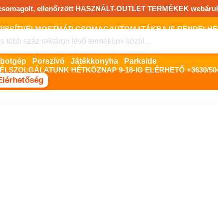
csomagolt, ellenőrzött HASZNÁLT-OUTLET TERMÉKEK webáru
FRISSÍTVE! MOSTMÁR CSOMAGAUTOMATÁKBA IS RENDELHET!
FIZETNI ONLINE BANKKÁRTYÁVAL LEHETSÉGES, SZÜKSÉG ESET
botgép
Porszívó
Játékkonyha
Parkside
ÉLSZOLGÁLATUNK HÉTKÖZNAP 9-18-IG ELÉRHETŐ +3630/504
Elérhetőség