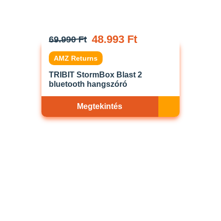
48.993 Ft
69.990 Ft
AMZ Returns
TRIBIT StormBox Blast 2
bluetooth hangszóró
Megtekintés
Akciós