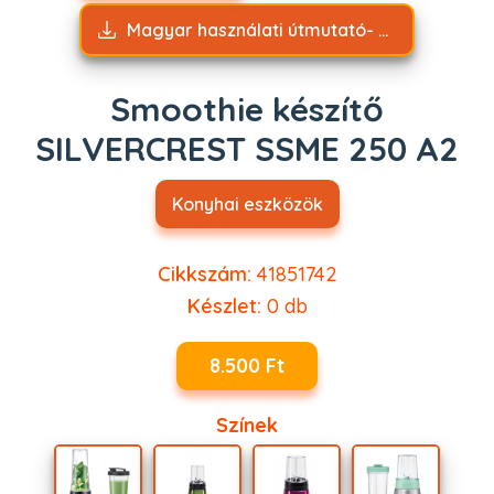
Magyar használati útmutató- Smoothie készítő SILVERCREST SSME 250 A2.pdf
Smoothie készítő
SILVERCREST SSME 250 A2
Konyhai eszközök
Cikkszám:
41851742
Készlet:
0
db
8.500 Ft
Színek