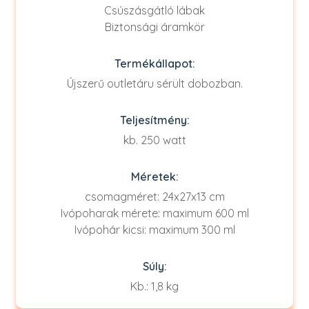
Csúszásgátló lábak
Biztonsági áramkör
Termékállapot:
Újszerű outletáru sérült dobozban.
Teljesítmény:
kb. 250 watt
Méretek:
csomagméret: 24x27x13 cm
Ivópoharak mérete: maximum 600 ml
Ivópohár kicsi: maximum 300 ml
Súly:
Kb.: 1,8 kg