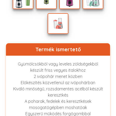
Termék ismertető
Gyümölcsökből vagy leveles zöldségekből
készült friss vegyes italokhoz
2 ivópohár menet közben
Előkészítés közvetlenül az ivópohárban
Kiváló minőségű, rozsdamentes acélból készült
keresztkés
A poharak, fedelek és keresztkések
mosogatógépben moshatóak
Egyszerű működés forgógombbal