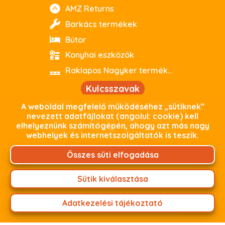
AMZ Returns
Barkács termékek
Bútor
Konyhai eszközök
Raklapos Nagyker termékeink
Kulcsszavak
A weboldal megfelelő működéséhez „sütiknek”
webout
kiváló minőség
parkside
nevezett adatfájlokat (angolul: cookie) kell
elhelyeznünk számítógépén, ahogy azt más nagy
debrecen
outlet
használtoutlet
webhelyek és internetszolgáltatók is teszik.
Biztonságos fizetés
Összes süti elfogadása
Weboldalunkon minden adat, beleértve az Ön
személyes adatait, titkosított kapcsolaton keresztül
Sütik kiválasztása
zajlik. Termékeink árát fizetheti online bankkártyás
fizetéssel a Global PAyment gyors és biztonságos
Adatkezelési tájékoztató
fizetési felületünkön keresztül, vagy személyes átvétel
esetén készpénzzel webshopraktárunkban!