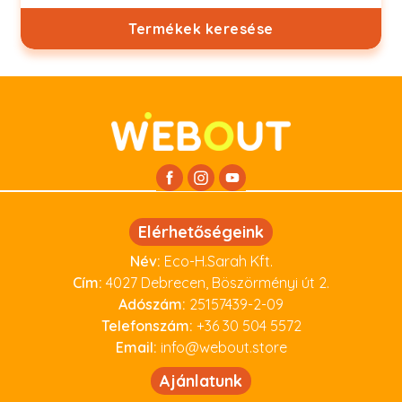
Termékek keresése
Elérhetőségeink
Név:
Eco-H.Sarah Kft.
Cím:
4027 Debrecen, Böszörményi út 2.
Adószám:
25157439-2-09
Telefonszám:
+36 30 504 5572
Email:
info@webout.store
Ajánlatunk