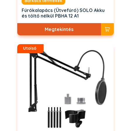
Barkács termékek
Fúrókalapács (Ütvefúró) SOLO Akku
és töltő nélkül PBHA 12 A1
Megtekintés
Utolsó