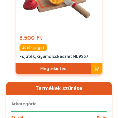
3.500 Ft
Játéksziget
Fajáték, Gyümölcskészlet HL9237
Megtekintés
Termékek szűrése
Árkategória
Ft-tól
Ft-ig