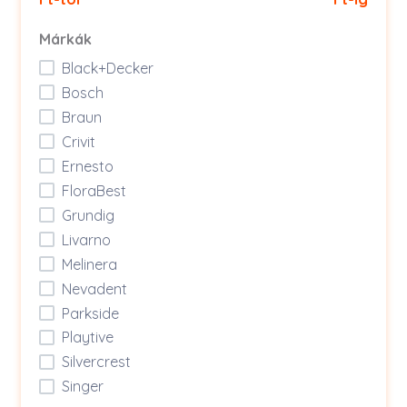
Márkák
Black+Decker
Bosch
Braun
Crivit
Ernesto
FloraBest
Grundig
Livarno
Melinera
Nevadent
Parkside
Playtive
Silvercrest
Singer