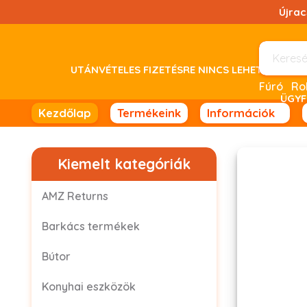
Ugrás
Újra
a
tartalomhoz!
UTÁNVÉTELES FIZETÉSRE NINCS LEHETŐSÉG! 
Fúró
ÜGYF
Kezdőlap
Termékeink
Információk
Kiemelt kategóriák
AMZ Returns
Barkács termékek
Bútor
Konyhai eszközök