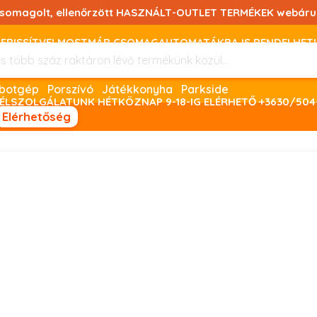
csomagolt, ellenőrzött HASZNÁLT-OUTLET TERMÉKEK webáru
FRISSÍTVE! MOSTMÁR CSOMAGAUTOMATÁKBA IS RENDELHET!
FIZETNI ONLINE BANKKÁRTYÁVAL LEHETSÉGES, SZÜKSÉG ESET
Robotgép
Porszívó
Játékkonyha
Parkside
ÉLSZOLGÁLATUNK HÉTKÖZNAP 9-18-IG ELÉRHETŐ +3630/504
Elérhetőség