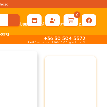
háza!
0
ÉN KÉRHET DÍJBEKÉRŐ SZÁMLÁT ÁTUTALÁSHOZ.
-5572
+36 30 504 5572
Hétköznapokon 9.00-18.00 ig elérhető!