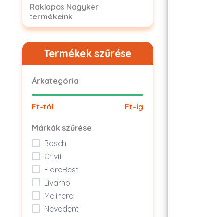
Raklapos Nagyker
termékeink
Termékek szűrése
Árkategória
Ft-tól
Ft-ig
Márkák szűrése
Bosch
Crivit
FloraBest
Livarno
Melinera
Nevadent