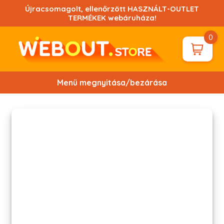
Ugrás
Újracsomagolt, ellenőrzött HASZNÁLT-OUTLET
a
TERMÉKEK webáruháza!
tartalomhoz!
0
Menü megnyitása/bezárása