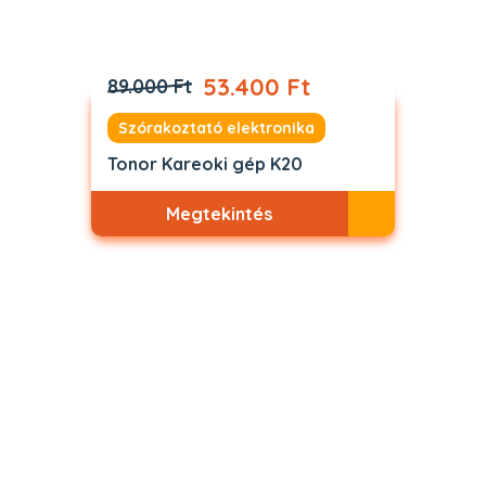
53.400 Ft
89.000 Ft
Szórakoztató elektronika
Tonor Kareoki gép K20
Megtekintés
Akciós
ELFOGYOTT
A weboldal megfelelő működéséhez „sütiknek”
nevezett adatfájlokat (angolul: cookie) kell
elhelyeznünk számítógépén, ahogy azt más nagy
webhelyek és internetszolgáltatók is teszik.