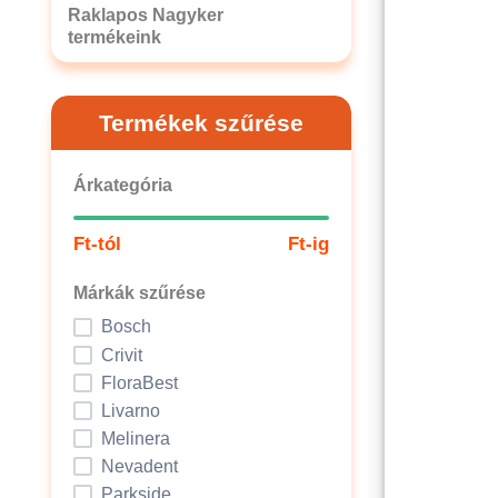
Raklapos Nagyker
termékeink
Termékek szűrése
Árkategória
Ft-tól
Ft-ig
Márkák szűrése
Bosch
Crivit
FloraBest
Livarno
Melinera
Nevadent