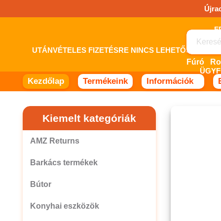
Ugrás
Újra
a
tartalomhoz!
UTÁNVÉTELES FIZETÉSRE NINCS LEHETŐSÉG! 
Fúró
ÜGYF
Kezdőlap
Termékeink
Információk
Kiemelt kategóriák
AMZ Returns
Barkács termékek
Bútor
Konyhai eszközök