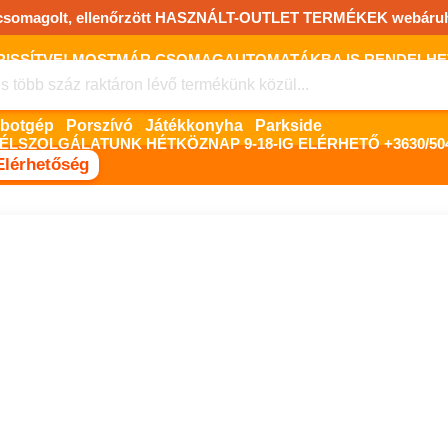
csomagolt, ellenőrzött HASZNÁLT-OUTLET TERMÉKEK webáru
FRISSÍTVE! MOSTMÁR CSOMAGAUTOMATÁKBA IS RENDELHET!
FIZETNI ONLINE BANKKÁRTYÁVAL LEHETSÉGES, SZÜKSÉG ESET
Robotgép
Porszívó
Játékkonyha
Parkside
ÉLSZOLGÁLATUNK HÉTKÖZNAP 9-18-IG ELÉRHETŐ +3630/504
Elérhetőség