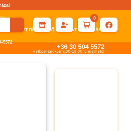
háza!
0
ÉN KÉRHET DÍJBEKÉRŐ SZÁMLÁT ÁTUTALÁSHOZ.
-5572
+36 30 504 5572
Hétköznapokon 9.00-18.00 ig elérhető!