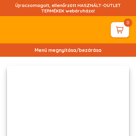
Ugrás
Újracsomagolt, ellenőrzött HASZNÁLT-OUTLET
a
TERMÉKEK webáruháza!
tartalomhoz!
0
Menü megnyitása/bezárása