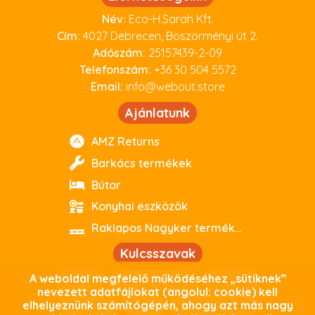
Név:
Eco-H.Sarah Kft.
Cím:
4027 Debrecen, Böszörményi út 2.
Adószám:
25157439-2-09
Telefonszám:
+36 30 504 5572
Email:
info@webout.store
Ajánlatunk
AMZ Returns
Barkács termékek
Bútor
Konyhai eszközök
Raklapos Nagyker termékeink
Kulcsszavak
A weboldal megfelelő működéséhez „sütiknek”
webout
kiváló minőség
parkside
nevezett adatfájlokat (angolul: cookie) kell
elhelyeznünk számítógépén, ahogy azt más nagy
debrecen
outlet
használtoutlet