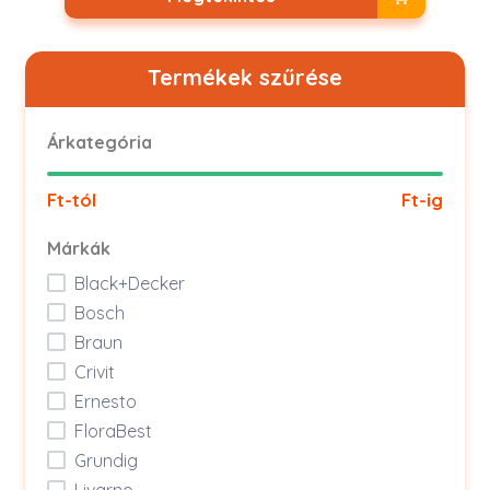
Termékek szűrése
Árkategória
Ft-tól
Ft-ig
Márkák
Black+Decker
Bosch
Braun
Crivit
Ernesto
FloraBest
Grundig
Livarno