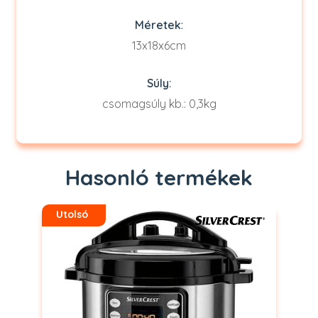
Méretek
:
13x18x6cm
Súly:
csomagsúly kb.: 0,3kg
Hasonló termékek
Utolsó