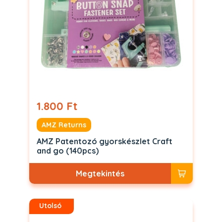
1.800 Ft
AMZ Returns
AMZ Patentozó gyorskészlet Craft
and go (140pcs)
Megtekintés
Utolsó