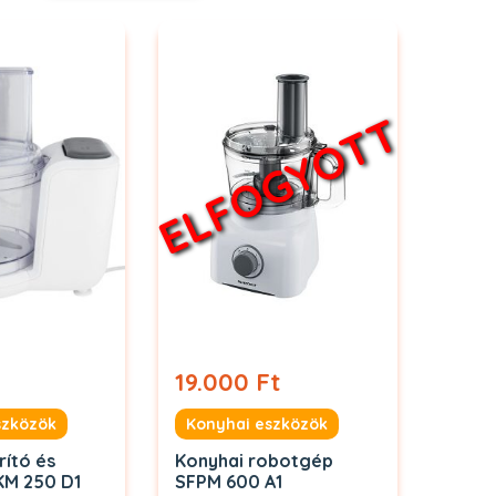
ELFOGYOTT
19.000 Ft
szközök
Konyhai eszközök
rító és
Konyhai robotgép
KM 250 D1
SFPM 600 A1