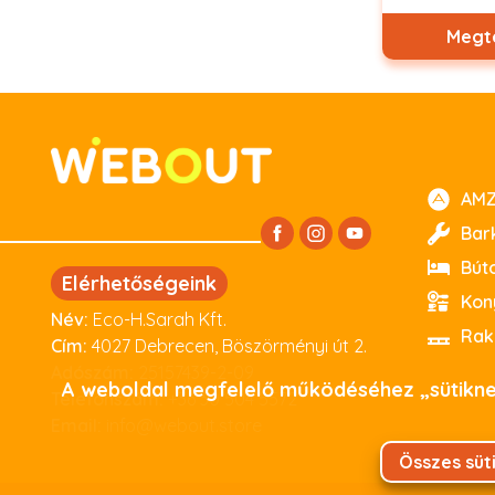
Megt
AMZ
Bar
Bút
Elérhetőségeink
Kon
Név:
Eco-H.Sarah Kft.
Cím:
4027 Debrecen, Böszörményi út 2.
Adószám:
25157439-2-09
A weboldal megfelelő működéséhez „sütiknek
Telefonszám:
+36 30 504 5572
Email:
info@webout.store
Összes süt