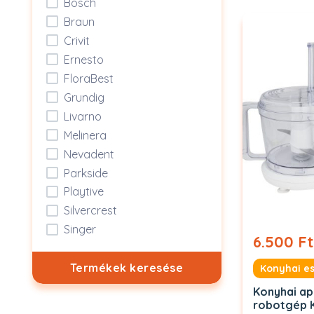
Bosch
Braun
Crivit
Ernesto
FloraBest
Grundig
Livarno
Melinera
Nevadent
Parkside
Playtive
Silvercrest
Singer
6.500 Ft
Termékek keresése
Konyhai e
Konyhai ap
robotgép 