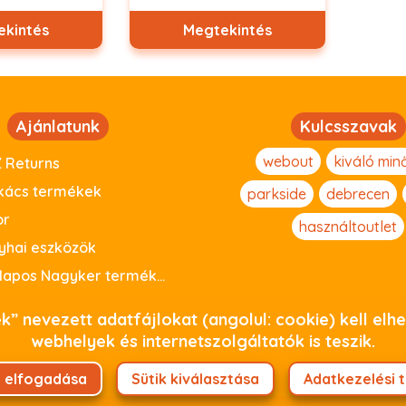
ekintés
Megtekintés
Ajánlatunk
Kulcsszavak
webout
kiváló min
 Returns
kács termékek
parkside
debrecen
or
használtoutlet
yhai eszközök
Raklapos Nagyker termékeink
” nevezett adatfájlokat (angolul: cookie) kell el
webhelyek és internetszolgáltatók is teszik.
i elfogadása
Sütik kiválasztása
Adatkezelési 