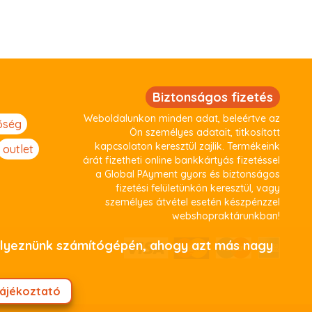
Biztonságos fizetés
Weboldalunkon minden adat, beleértve az
őség
Ön személyes adatait, titkosított
kapcsolaton keresztül zajlik. Termékeink
outlet
árát fizetheti online bankkártyás fizetéssel
a Global PAyment gyors és biztonságos
fizetési felületünkön keresztül, vagy
személyes átvétel esetén készpénzzel
webshopraktárunkban!
helyeznünk számítógépén, ahogy azt más nagy
tájékoztató