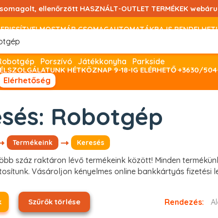
csomagolt, ellenőrzött HASZNÁLT-OUTLET TERMÉKEK webáru
FRISSÍTVE! MOSTMÁR CSOMAGAUTOMATÁKBA IS RENDELHET!
FIZETNI ONLINE BANKKÁRTYÁVAL LEHETSÉGES, SZÜKSÉG ESET
Robotgép
Porszívó
Játékkonyha
Parkside
ÉLSZOLGÁLATUNK HÉTKÖZNAP 9-18-IG ELÉRHETŐ +3630/504
Elérhetőség
esés: Robotgép
Termékeink
Keresés
bb száz raktáron lévő termékeink között! Minden termékünk
tosítunk. Vásároljon kényelmes online bankkártyás fizetési le
k
Szűrők törlése
Rendezés: