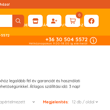
háza!
0
ÉN KÉRHET DÍJBEKÉRŐ SZÁMLÁT ÁTUTALÁSHOZ.
-5572
+36 30 504 5572
Hétköznapokon 9.00-18.00 ig elérhető!
höz legalább fél év garanciát és használati
hetőségünkkel. Átlagos szállítási idő: 3 nap!
Megjelenítés: