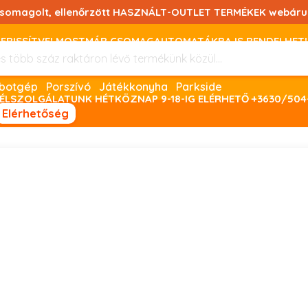
csomagolt, ellenőrzött HASZNÁLT-OUTLET TERMÉKEK webáru
FRISSÍTVE! MOSTMÁR CSOMAGAUTOMATÁKBA IS RENDELHET!
FIZETNI ONLINE BANKKÁRTYÁVAL LEHETSÉGES, SZÜKSÉG ESET
Robotgép
Porszívó
Játékkonyha
Parkside
ÉLSZOLGÁLATUNK HÉTKÖZNAP 9-18-IG ELÉRHETŐ +3630/504
Elérhetőség