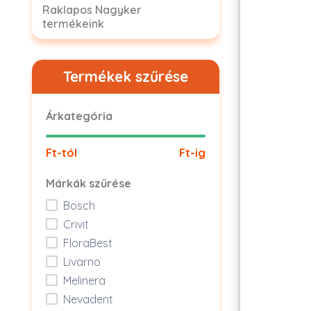
Raklapos Nagyker
termékeink
Termékek szűrése
Árkategória
Ft-tól
Ft-ig
Márkák szűrése
Bosch
Crivit
FloraBest
Livarno
Melinera
Nevadent