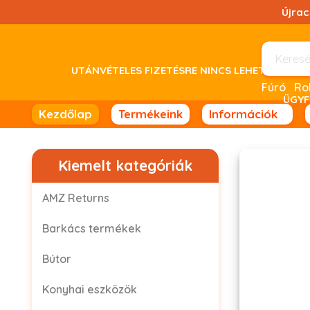
Ugrás
Újra
a
tartalomhoz!
UTÁNVÉTELES FIZETÉSRE NINCS LEHETŐSÉG! 
Fúró
ÜGYF
Kezdőlap
Termékeink
Információk
Kiemelt kategóriák
AMZ Returns
Barkács termékek
Bútor
Konyhai eszközök