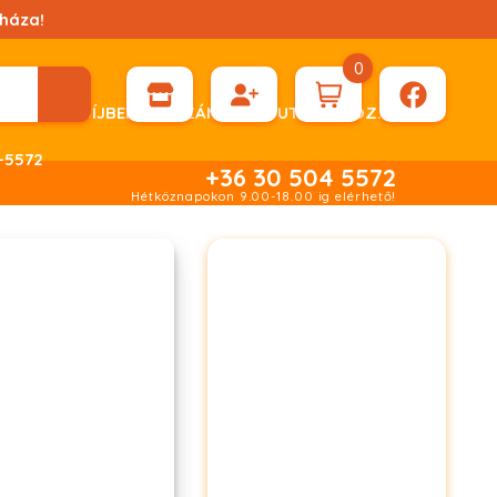
háza!
0
ÉN KÉRHET DÍJBEKÉRŐ SZÁMLÁT ÁTUTALÁSHOZ.
-5572
+36 30 504 5572
Hétköznapokon 9.00-18.00 ig elérhető!