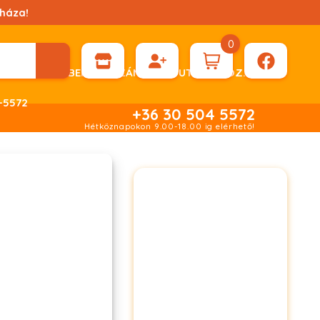
háza!
0
ÉN KÉRHET DÍJBEKÉRŐ SZÁMLÁT ÁTUTALÁSHOZ.
-5572
+36 30 504 5572
Hétköznapokon 9.00-18.00 ig elérhető!