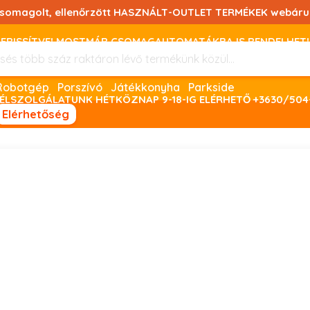
csomagolt, ellenőrzött HASZNÁLT-OUTLET TERMÉKEK webáru
FRISSÍTVE! MOSTMÁR CSOMAGAUTOMATÁKBA IS RENDELHET!
FIZETNI ONLINE BANKKÁRTYÁVAL LEHETSÉGES, SZÜKSÉG ESET
Robotgép
Porszívó
Játékkonyha
Parkside
ÉLSZOLGÁLATUNK HÉTKÖZNAP 9-18-IG ELÉRHETŐ +3630/504
Elérhetőség