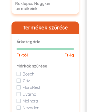
Raklapos Nagyker
termékeink
Termékek szűrése
Árkategória
Ft-tól
Ft-ig
Márkák szűrése
Bosch
Crivit
FloraBest
Livarno
Melinera
Nevadent