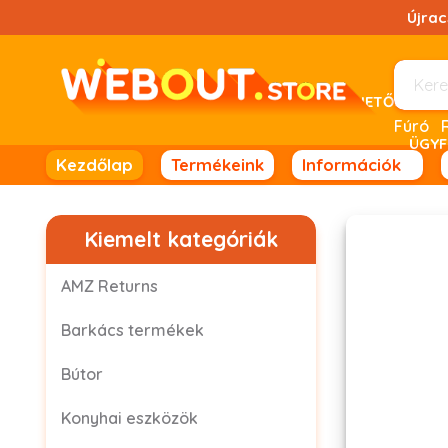
Ugrás
Újra
a
tartalomhoz!
UTÁNVÉTELES FIZETÉSRE NINCS LEHETŐSÉG! 
Fúró
ÜGYF
Kezdőlap
Termékeink
Információk
Kiemelt kategóriák
AMZ Returns
Barkács termékek
Bútor
Konyhai eszközök