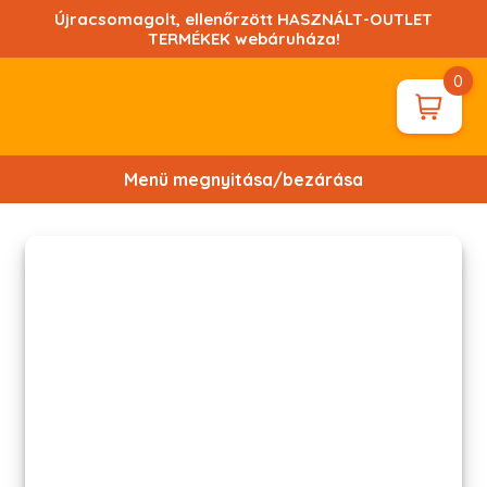
Ugrás
Újracsomagolt, ellenőrzött HASZNÁLT-OUTLET
a
TERMÉKEK webáruháza!
tartalomhoz!
0
Menü megnyitása/bezárása