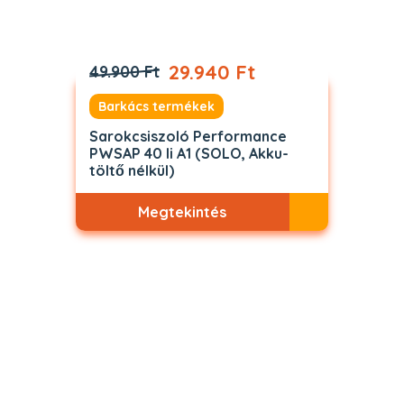
29.940 Ft
49.900 Ft
Barkács termékek
Sarokcsiszoló Performance
PWSAP 40 li A1 (SOLO, Akku-
töltő nélkül)
Megtekintés
Akciós
ELFOGYOTT