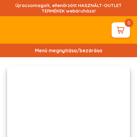
Ugrás
Újracsomagolt, ellenőrzött HASZNÁLT-OUTLET
a
TERMÉKEK webáruháza!
tartalomhoz!
0
Menü megnyitása/bezárása