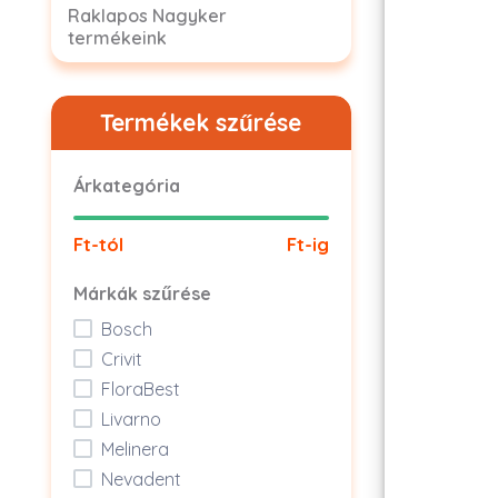
Raklapos Nagyker
termékeink
Termékek szűrése
Árkategória
Ft-tól
Ft-ig
Márkák szűrése
Bosch
Crivit
FloraBest
Livarno
Melinera
Nevadent