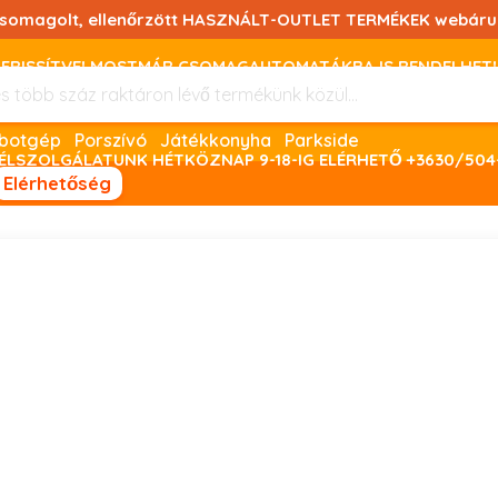
csomagolt, ellenőrzött HASZNÁLT-OUTLET TERMÉKEK webáru
FRISSÍTVE! MOSTMÁR CSOMAGAUTOMATÁKBA IS RENDELHET!
FIZETNI ONLINE BANKKÁRTYÁVAL LEHETSÉGES, SZÜKSÉG ESET
Robotgép
Porszívó
Játékkonyha
Parkside
ÉLSZOLGÁLATUNK HÉTKÖZNAP 9-18-IG ELÉRHETŐ +3630/504
Elérhetőség