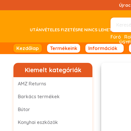
Ugrás
Újra
a
tartalomhoz!
UTÁNVÉTELES FIZETÉSRE NINCS LEHETŐSÉG! 
Fúró
ÜGYF
Kezdőlap
Termékeink
Információk
Kiemelt kategóriák
AMZ Returns
Barkács termékek
Bútor
Konyhai eszközök