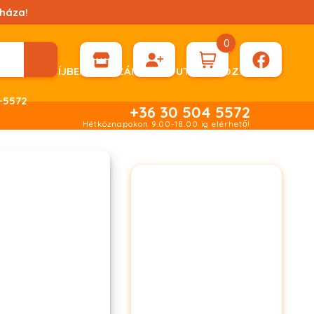
háza!
0
ÉN KÉRHET DÍJBEKÉRŐ SZÁMLÁT ÁTUTALÁSHOZ.
-5572
+36 30 504 5572
Hétköznapokon 9.00-18.00 ig elérhető!