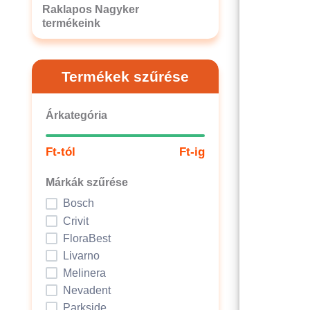
Raklapos Nagyker
termékeink
Termékek szűrése
Árkategória
Ft-tól
Ft-ig
Márkák szűrése
Bosch
Crivit
FloraBest
Livarno
Melinera
Nevadent