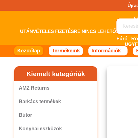
Ugrás
Újra
a
tartalomhoz!
UTÁNVÉTELES FIZETÉSRE NINCS LEHETŐSÉG! 
Fúró
ÜGYF
Kezdőlap
Termékeink
Információk
Kiemelt kategóriák
AMZ Returns
Barkács termékek
Bútor
Konyhai eszközök