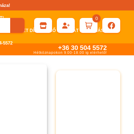
háza!
0
ÉN KÉRHET DÍJBEKÉRŐ SZÁMLÁT ÁTUTALÁSHOZ.
-5572
+36 30 504 5572
Hétköznapokon 9.00-18.00 ig elérhető!