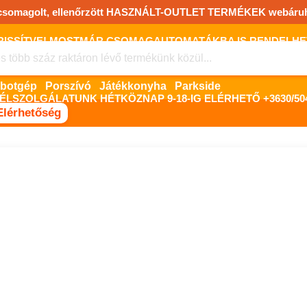
csomagolt, ellenőrzött HASZNÁLT-OUTLET TERMÉKEK webáru
FRISSÍTVE! MOSTMÁR CSOMAGAUTOMATÁKBA IS RENDELHET!
FIZETNI ONLINE BANKKÁRTYÁVAL LEHETSÉGES, SZÜKSÉG ESET
Robotgép
Porszívó
Játékkonyha
Parkside
ÉLSZOLGÁLATUNK HÉTKÖZNAP 9-18-IG ELÉRHETŐ +3630/504
Elérhetőség