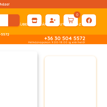
háza!
0
ÉN KÉRHET DÍJBEKÉRŐ SZÁMLÁT ÁTUTALÁSHOZ.
-5572
+36 30 504 5572
Hétköznapokon 9.00-18.00 ig elérhető!