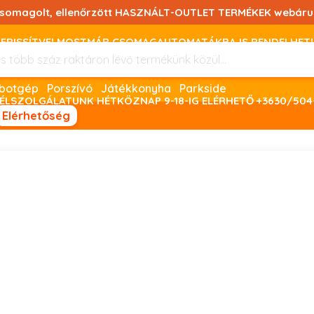
csomagolt, ellenőrzött HASZNÁLT-OUTLET TERMÉKEK webáru
FRISSÍTVE! MOSTMÁR CSOMAGAUTOMATÁKBA IS RENDELHET!
FIZETNI ONLINE BANKKÁRTYÁVAL LEHETSÉGES, SZÜKSÉG ESET
Robotgép
Porszívó
Játékkonyha
Parkside
ÉLSZOLGÁLATUNK HÉTKÖZNAP 9-18-IG ELÉRHETŐ +3630/504
Elérhetőség