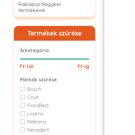
Raklapos Nagyker
termékeink
Termékek szűrése
Árkategória
Ft-tól
Ft-ig
Márkák szűrése
Bosch
Crivit
FloraBest
Livarno
Melinera
Nevadent