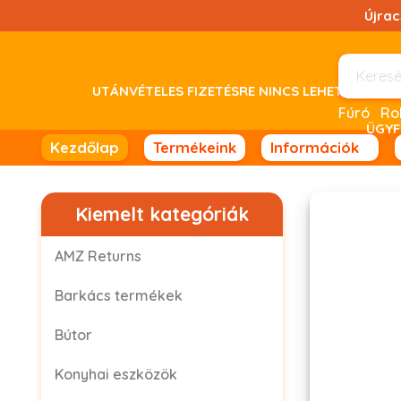
Ugrás
Újra
a
tartalomhoz!
UTÁNVÉTELES FIZETÉSRE NINCS LEHETŐSÉG! 
Fúró
ÜGYF
Kezdőlap
Termékeink
Információk
Kiemelt kategóriák
AMZ Returns
Barkács termékek
Bútor
Konyhai eszközök