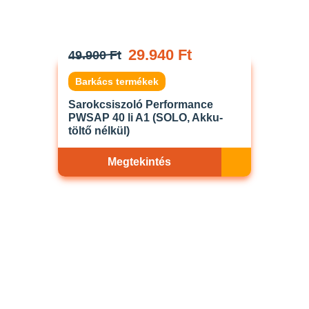
29.940 Ft
49.900 Ft
Barkács termékek
Sarokcsiszoló Performance
PWSAP 40 li A1 (SOLO, Akku-
töltő nélkül)
Megtekintés
Akciós
ELFOGYOTT