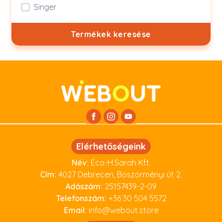
Singer
Termékek keresése
Elérhetőségeink
Név:
Eco-H.Sarah Kft.
Cím:
4027 Debrecen, Böszörményi út 2.
Adószám:
25157439-2-09
Telefonszám:
+36 30 504 5572
Email:
info@webout.store