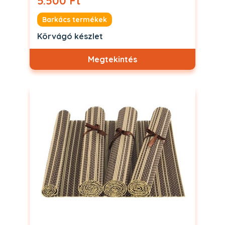
5.500 Ft
Barkács termékek
Körvágó készlet
Megtekintés