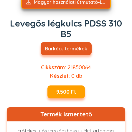
Magyar használati útmutató-Levegős légkulcs PDSS 310 B5.pdf
Levegős légkulcs PDSS 310
B5
Barkács termékek
Cikkszám:
21850064
Készlet:
0
db
9.500 Ft
Termék ismertető
Erőteljes ütőszerszám hosszú élettartammal