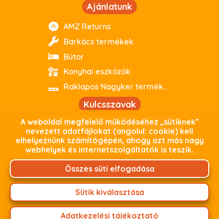
Ajánlatunk
AMZ Returns
Barkács termékek
Bútor
Konyhai eszközök
Raklapos Nagyker termékeink
Kulcsszavak
A weboldal megfelelő működéséhez „sütiknek”
webout
kiváló minőség
parkside
nevezett adatfájlokat (angolul: cookie) kell
elhelyeznünk számítógépén, ahogy azt más nagy
debrecen
outlet
használtoutlet
webhelyek és internetszolgáltatók is teszik.
Biztonságos fizetés
Összes süti elfogadása
Weboldalunkon minden adat, beleértve az Ön
személyes adatait, titkosított kapcsolaton keresztül
Sütik kiválasztása
zajlik. Termékeink árát fizetheti online bankkártyás
fizetéssel a Global PAyment gyors és biztonságos
Adatkezelési tájékoztató
fizetési felületünkön keresztül, vagy személyes átvétel