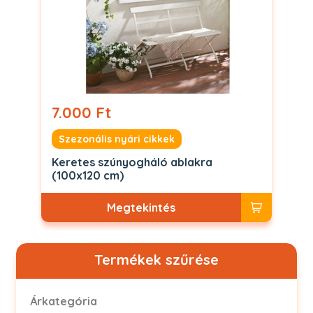
7.000 Ft
Szezonális nyári cikkek
Keretes szúnyogháló ablakra
(100x120 cm)
Megtekintés
Termékek szűrése
Árkategória