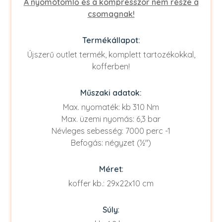
A nyomótömlő és a kompresszor nem része a
csomagnak!
Termékállapot:
Újszerű outlet termék, komplett tartozékokkal,
kofferben!
Műszaki adatok:
Max. nyomaték: kb 310 Nm
Max. üzemi nyomás: 6,3 bar
Névleges sebesség: 7000 perc -1
Befogás: négyzet (½″)
Méret
:
koffer kb.: 29x22x10 cm
Súly
: