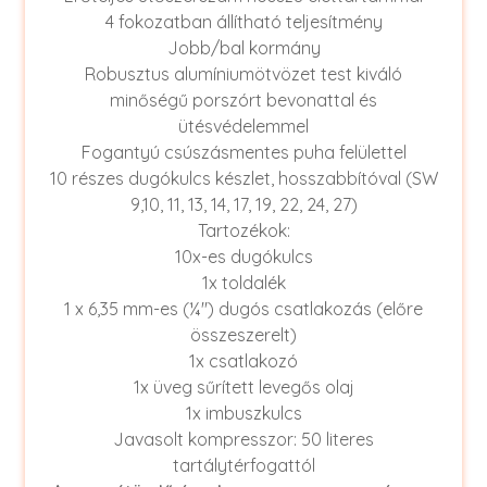
4 fokozatban állítható teljesítmény
Jobb/bal kormány
Robusztus alumíniumötvözet test kiváló
minőségű porszórt bevonattal és
ütésvédelemmel
Fogantyú csúszásmentes puha felülettel
10 részes dugókulcs készlet, hosszabbítóval (SW
9,10, 11, 13, 14, 17, 19, 22, 24, 27)
Tartozékok:
10x-es dugókulcs
1x toldalék
1 x 6,35 mm-es (¼″) dugós csatlakozás (előre
összeszerelt)
1x csatlakozó
1x üveg sűrített levegős olaj
1x imbuszkulcs
Javasolt kompresszor: 50 literes
tartálytérfogattól