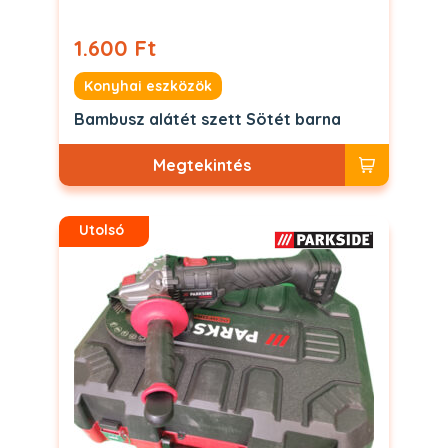
1.600 Ft
Konyhai eszközök
Bambusz alátét szett Sötét barna
Megtekintés
Utolsó