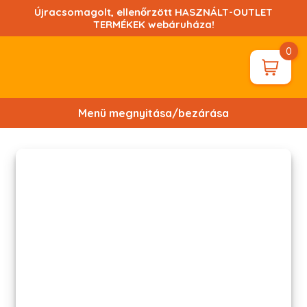
Ugrás
Újracsomagolt, ellenőrzött HASZNÁLT-OUTLET
a
TERMÉKEK webáruháza!
tartalomhoz!
0
Menü megnyitása/bezárása