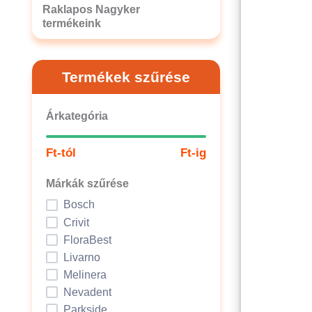
Raklapos Nagyker
termékeink
Termékek szűrése
Árkategória
Ft-tól
Ft-ig
Márkák szűrése
Bosch
Crivit
FloraBest
Livarno
Melinera
Nevadent