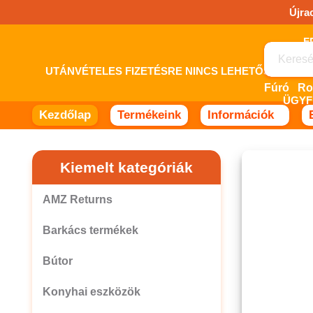
Ugrás
Újra
a
tartalomhoz!
UTÁNVÉTELES FIZETÉSRE NINCS LEHETŐSÉG! 
Fúró
ÜGYF
Kezdőlap
Termékeink
Információk
Kiemelt kategóriák
AMZ Returns
Barkács termékek
Bútor
Konyhai eszközök