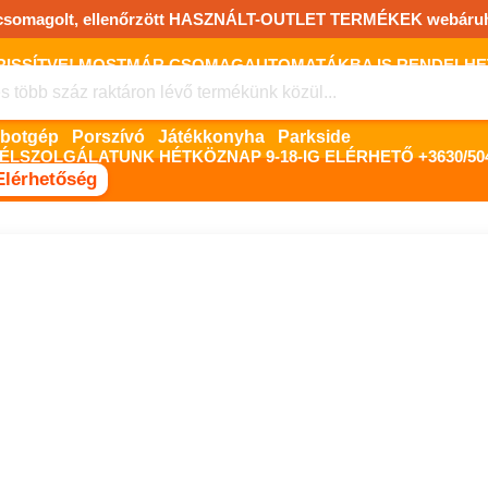
csomagolt, ellenőrzött HASZNÁLT-OUTLET TERMÉKEK webáru
FRISSÍTVE! MOSTMÁR CSOMAGAUTOMATÁKBA IS RENDELHET!
FIZETNI ONLINE BANKKÁRTYÁVAL LEHETSÉGES, SZÜKSÉG ESET
Robotgép
Porszívó
Játékkonyha
Parkside
ÉLSZOLGÁLATUNK HÉTKÖZNAP 9-18-IG ELÉRHETŐ +3630/504
Elérhetőség