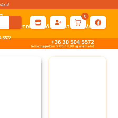
háza!
0
ÉN KÉRHET DÍJBEKÉRŐ SZÁMLÁT ÁTUTALÁSHOZ.
-5572
+36 30 504 5572
Hétköznapokon 9.00-18.00 ig elérhető!