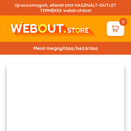
Ugrás
Újracsomagolt, ellenőrzött HASZNÁLT-OUTLET
a
TERMÉKEK webáruháza!
tartalomhoz!
0
Menü megnyitása/bezárása