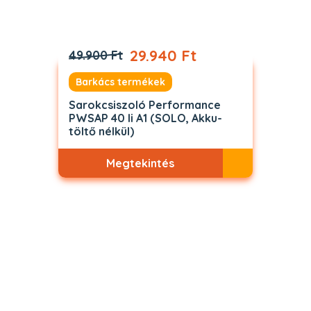
29.940 Ft
49.900 Ft
Barkács termékek
Sarokcsiszoló Performance
PWSAP 40 li A1 (SOLO, Akku-
töltő nélkül)
Megtekintés
Akciós