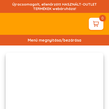
Ugrás
Újracsomagolt, ellenőrzött HASZNÁLT-OUTLET
a
TERMÉKEK webáruháza!
tartalomhoz!
0
Menü megnyitása/bezárása