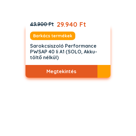
29.940 Ft
49.900 Ft
Barkács termékek
Sarokcsiszoló Performance
PWSAP 40 li A1 (SOLO, Akku-
töltő nélkül)
Megtekintés
Akciós