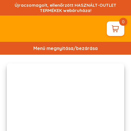
Ugrás
Újracsomagolt, ellenőrzött HASZNÁLT-OUTLET
a
TERMÉKEK webáruháza!
tartalomhoz!
0
Menü megnyitása/bezárása