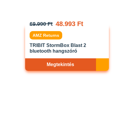
48.993 Ft
69.990 Ft
AMZ Returns
TRIBIT StormBox Blast 2
bluetooth hangszóró
Megtekintés
Akciós