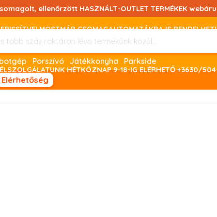
csomagolt, ellenőrzött HASZNÁLT-OUTLET TERMÉKEK webáru
FRISSÍTVE! MOSTMÁR CSOMAGAUTOMATÁKBA IS RENDELHET!
FIZETNI ONLINE BANKKÁRTYÁVAL LEHETSÉGES, SZÜKSÉG ESET
Robotgép
Porszívó
Játékkonyha
Parkside
ÉLSZOLGÁLATUNK HÉTKÖZNAP 9-18-IG ELÉRHETŐ +3630/504
Elérhetőség