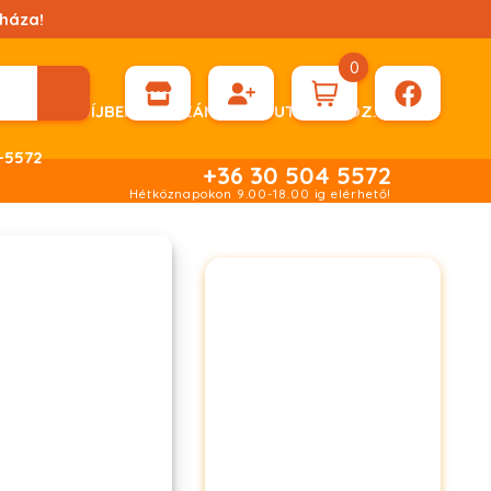
háza!
0
ÉN KÉRHET DÍJBEKÉRŐ SZÁMLÁT ÁTUTALÁSHOZ.
-5572
+36 30 504 5572
Hétköznapokon 9.00-18.00 ig elérhető!