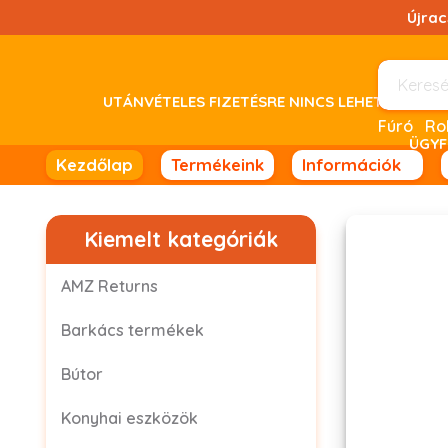
Ugrás
Újra
a
tartalomhoz!
UTÁNVÉTELES FIZETÉSRE NINCS LEHETŐSÉG! 
Fúró
ÜGYF
Kezdőlap
Termékeink
Információk
Kiemelt kategóriák
AMZ Returns
Barkács termékek
Bútor
Konyhai eszközök