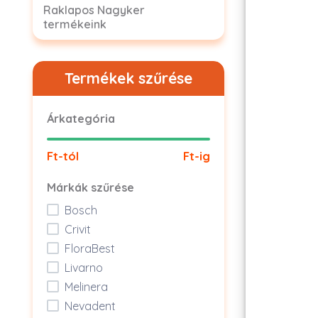
Raklapos Nagyker
termékeink
Termékek szűrése
Árkategória
Ft-tól
Ft-ig
Márkák szűrése
Bosch
Crivit
FloraBest
Livarno
Melinera
Nevadent