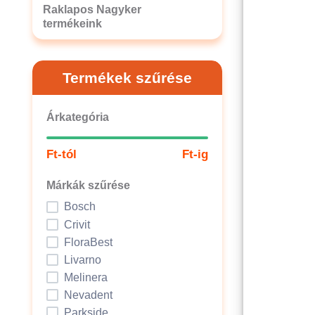
Raklapos Nagyker
termékeink
Termékek szűrése
Árkategória
Ft-tól
Ft-ig
Márkák szűrése
Bosch
Crivit
FloraBest
Livarno
Melinera
Nevadent