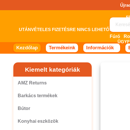
Ugrás
Újra
a
tartalomhoz!
UTÁNVÉTELES FIZETÉSRE NINCS LEHETŐSÉG! 
Fúró
ÜGYF
Kezdőlap
Termékeink
Információk
Kiemelt kategóriák
AMZ Returns
Barkács termékek
Bútor
Konyhai eszközök