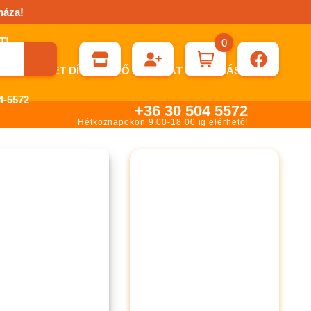
háza!
0
ÉN KÉRHET DÍJBEKÉRŐ SZÁMLÁT ÁTUTALÁSHOZ.
-5572
+36 30 504 5572
Hétköznapokon 9.00-18.00 ig elérhető!