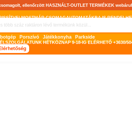
csomagolt, ellenőrzött HASZNÁLT-OUTLET TERMÉKEK webáru
FRISSÍTVE! MOSTMÁR CSOMAGAUTOMATÁKBA IS RENDELHET!
FIZETNI ONLINE BANKKÁRTYÁVAL LEHETSÉGES, SZÜKSÉG ESET
Robotgép
Porszívó
Játékkonyha
Parkside
ÉLSZOLGÁLATUNK HÉTKÖZNAP 9-18-IG ELÉRHETŐ +3630/504
Elérhetőség