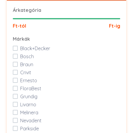
Árkategória
Ft-tól
Ft-ig
Márkák
Black+Decker
Bosch
Braun
Crivit
Ernesto
FloraBest
Grundig
Livarno
Melinera
Nevadent
Parkside