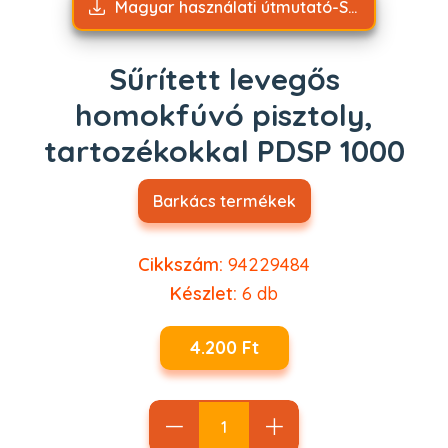
Magyar használati útmutató-Sűrített levegős homokfúvó pisztoly, tartozékokkal PDSP 1000.pdf
Sűrített levegős
homokfúvó pisztoly,
tartozékokkal PDSP 1000
Barkács termékek
Cikkszám:
94229484
Készlet:
6
db
4.200 Ft