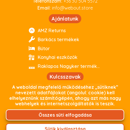
Telefonszám:
+36 30 504 5572
Email:
info@webout.store
Ajánlatunk
AMZ Returns
Barkács termékek
Bútor
Konyhai eszközök
Raklapos Nagyker termékeink
Kulcsszavak
A weboldal megfelelő működéséhez „sütiknek”
webout
kiváló minőség
parkside
nevezett adatfájlokat (angolul: cookie) kell
elhelyeznünk számítógépén, ahogy azt más nagy
debrecen
outlet
használtoutlet
webhelyek és internetszolgáltatók is teszik.
Biztonságos fizetés
Összes süti elfogadása
Weboldalunkon minden adat, beleértve az Ön
személyes adatait, titkosított kapcsolaton keresztül
Sütik kiválasztása