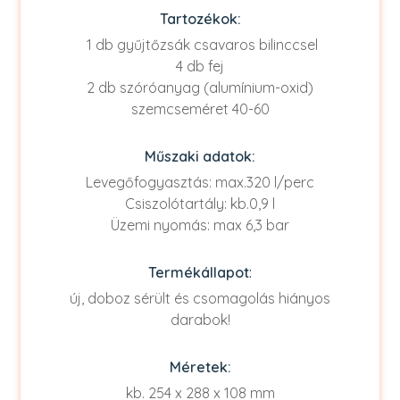
Tartozékok:
1 db gyűjtőzsák csavaros bilinccsel
4 db fej
2 db szóróanyag (alumínium-oxid)
szemcseméret 40-60
Műszaki adatok:
Levegőfogyasztás: max.320 l/perc
Csiszolótartály: kb.0,9 l
Üzemi nyomás: max 6,3 bar
Termékállapot
:
új, doboz sérült és csomagolás hiányos
darabok!
Méretek:
kb. 254 x 288 x 108 mm