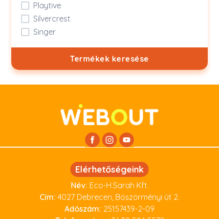
Playtive
Silvercrest
Singer
Termékek keresése
Elérhetőségeink
Név:
Eco-H.Sarah Kft.
Cím:
4027 Debrecen, Böszörményi út 2.
Adószám:
25157439-2-09