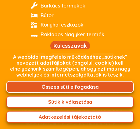
Barkács termékek
Bútor
Konyhai eszközök
Raklapos Nagyker termékeink
Kulcsszavak
A weboldal megfelelő működéséhez „sütiknek”
webout
kiváló minőség
parkside
nevezett adatfájlokat (angolul: cookie) kell
elhelyeznünk számítógépén, ahogy azt más nagy
debrecen
outlet
használtoutlet
webhelyek és internetszolgáltatók is teszik.
Biztonságos fizetés
Összes süti elfogadása
Weboldalunkon minden adat, beleértve az Ön
személyes adatait, titkosított kapcsolaton keresztül
Sütik kiválasztása
zajlik. Termékeink árát fizetheti online bankkártyás
fizetéssel a Global PAyment gyors és biztonságos
Adatkezelési tájékoztató
fizetési felületünkön keresztül, vagy személyes átvétel
esetén készpénzzel webshopraktárunkban!