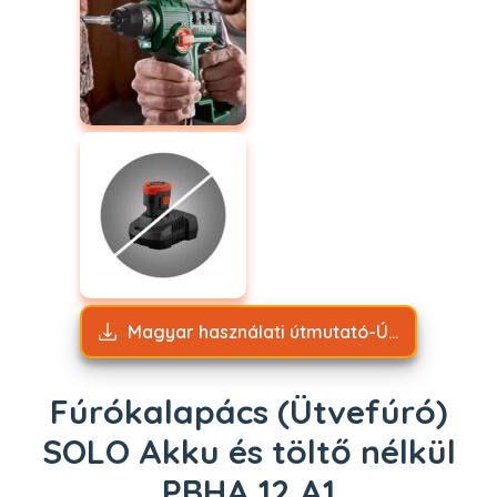
Magyar használati útmutató-Újra tölthető ütvefúró Akku és töltő nélkül PBHA 12 A1.pdf
Fúrókalapács (Ütvefúró)
SOLO Akku és töltő nélkül
PBHA 12 A1