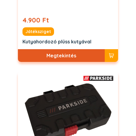
4.900 Ft
Játéksziget
Kutyahordozó plüss kutyával
Megtekintés