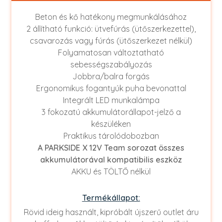
Beton és kő hatékony megmunkálásához
2 állítható funkció: ütvefúrás (ütőszerkezettel),
csavarozás vagy fúrás (ütőszerkezet nélkül)
Folyamatosan változtatható
sebességszabályozás
Jobbra/balra forgás
Ergonomikus fogantyúk puha bevonattal
Integrált LED munkalámpa
3 fokozatú akkumulátorállapot-jelző a
készüléken
Praktikus tárolódobozban
A PARKSIDE X 12V Team sorozat összes
akkumulátorával kompatibilis eszköz
AKKU és TÖLTŐ nélkül
Termékállapot:
Rövid ideig használt, kipróbált újszerű outlet áru