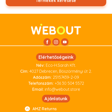
Termékek keresése
Elérhetőségeink
Név:
Eco-H.Sarah Kft.
Cím:
4027 Debrecen, Böszörményi út 2.
Adószám:
25157439-2-09
Telefonszám:
+36 30 504 5572
Email:
info@webout.store
Ajánlatunk
AMZ Returns