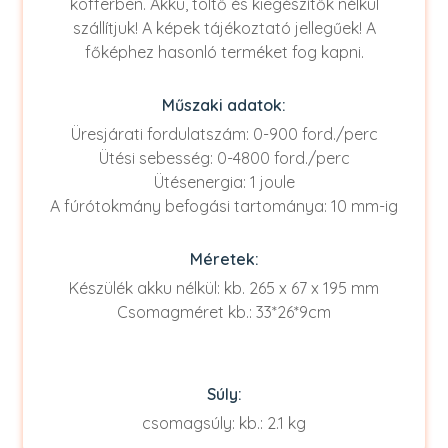
kofferben. Akku, töltő és kiegészítők nélkül
szállítjuk! A képek tájékoztató jellegűek! A
főképhez hasonló terméket fog kapni.
Műszaki adatok:
Üresjárati fordulatszám: 0-900 ford./perc
Ütési sebesség: 0-4800 ford./perc
Ütésenergia: 1 joule
A fúrótokmány befogási tartománya: 10 mm-ig
Méretek:
Készülék akku nélkül: kb. 265 x 67 x 195 mm
Csomagméret kb.: 33*26*9cm
Súly:
csomagsúly: kb.: 2.1 kg