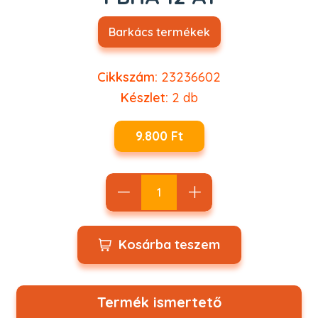
Barkács termékek
Cikkszám:
23236602
Készlet:
2
db
9.800 Ft
Kosárba teszem
Termék ismertető