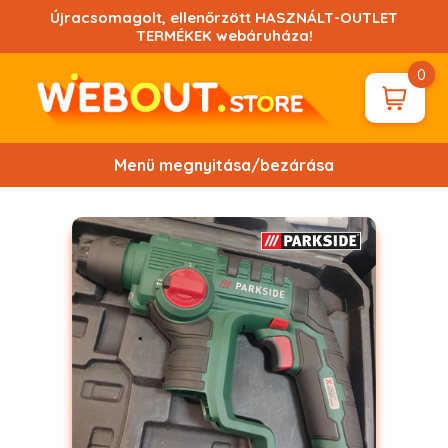
Ugrás
Újracsomagolt, ellenőrzött HASZNÁLT-OUTLET
a
TERMÉKEK webáruháza!
tartalomhoz!
0
Menü megnyitása/bezárása