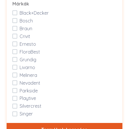
Márkák
Black+Decker
Bosch
Braun
Crivit
Ernesto
FloraBest
Grundig
Livarno
Melinera
Nevadent
Parkside
Playtive
Silvercrest
Singer