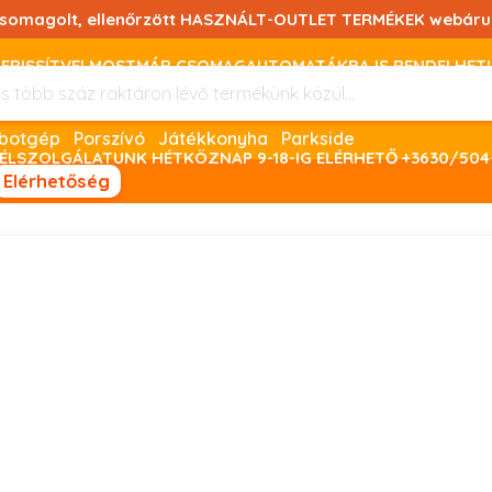
csomagolt, ellenőrzött HASZNÁLT-OUTLET TERMÉKEK webáru
FRISSÍTVE! MOSTMÁR CSOMAGAUTOMATÁKBA IS RENDELHET!
FIZETNI ONLINE BANKKÁRTYÁVAL LEHETSÉGES, SZÜKSÉG ESET
Robotgép
Porszívó
Játékkonyha
Parkside
ÉLSZOLGÁLATUNK HÉTKÖZNAP 9-18-IG ELÉRHETŐ +3630/504
Elérhetőség