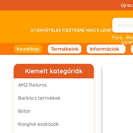
Ugrás
Újra
a
tartalomhoz!
UTÁNVÉTELES FIZETÉSRE NINCS LEHETŐSÉG! 
Fúró
ÜGYF
Kezdőlap
Termékeink
Információk
Kiemelt kategóriák
AMZ Returns
Barkács termékek
Bútor
Konyhai eszközök