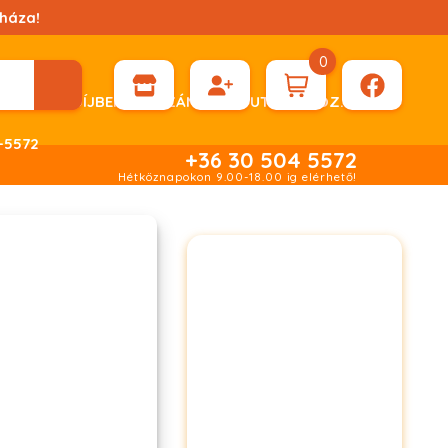
háza!
0
ÉN KÉRHET DÍJBEKÉRŐ SZÁMLÁT ÁTUTALÁSHOZ.
-5572
+36 30 504 5572
Hétköznapokon 9.00-18.00 ig elérhető!