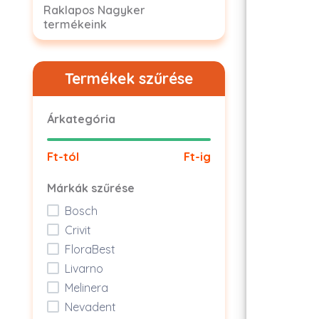
Raklapos Nagyker
termékeink
Termékek szűrése
Árkategória
Ft-tól
Ft-ig
Márkák szűrése
Bosch
Crivit
FloraBest
Livarno
Melinera
Nevadent