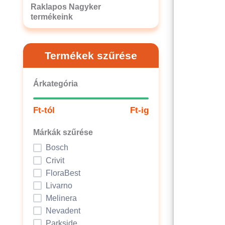
Raklapos Nagyker
termékeink
Termékek szűrése
Árkategória
Ft-tól
Ft-ig
Márkák szűrése
Bosch
Crivit
FloraBest
Livarno
Melinera
Nevadent