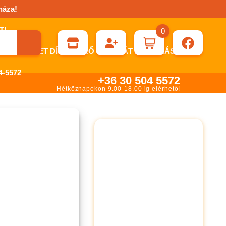
háza!
0
ÉN KÉRHET DÍJBEKÉRŐ SZÁMLÁT ÁTUTALÁSHOZ.
-5572
+36 30 504 5572
Hétköznapokon 9.00-18.00 ig elérhető!