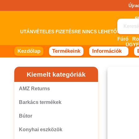
Ugrás
Újra
a
tartalomhoz!
UTÁNVÉTELES FIZETÉSRE NINCS LEHETŐSÉG! 
Fúró
Ro
ÜGYF
Kezdőlap
Termékeink
Információk
Kiemelt kategóriák
AMZ Returns
Barkács termékek
Bútor
Konyhai eszközök