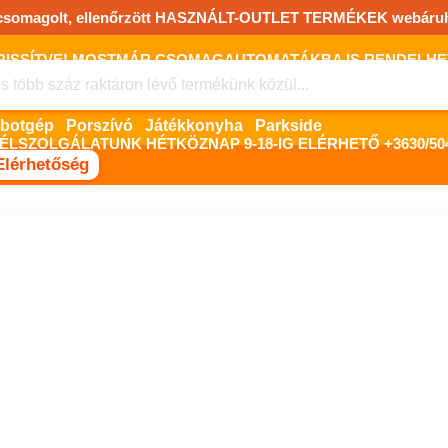
csomagolt, ellenőrzött HASZNÁLT-OUTLET TERMÉKEK webáru
FRISSÍTVE! MOSTMÁR CSOMAGAUTOMATÁKBA IS RENDELHET!
FIZETNI ONLINE BANKKÁRTYÁVAL LEHETSÉGES, SZÜKSÉG ESET
botgép
Porszívó
Játékkonyha
Parkside
ÉLSZOLGÁLATUNK HÉTKÖZNAP 9-18-IG ELÉRHETŐ +3630/504
Elérhetőség