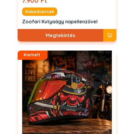
7.900 Ft
Kiskedvencek
Zoofari Kutyaágy napellenzővel
Megtekintés
Kiemelt