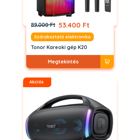
53.400 Ft
89.000 Ft
Szórakoztató elektronika
Tonor Kareoki gép K20
Megtekintés
Akciós