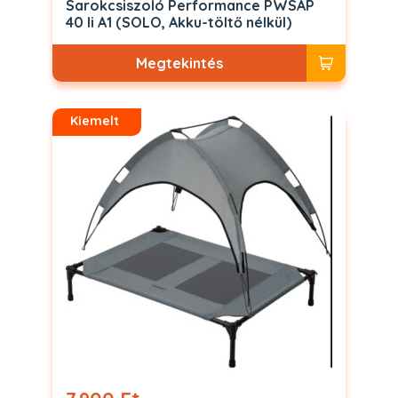
Sarokcsiszoló Performance PWSAP
40 li A1 (SOLO, Akku-töltő nélkül)
Megtekintés
Kiemelt