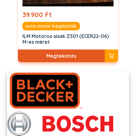
39.900 Ft
Autó-motor kiegészítők
ILM Motoros sisak Z501 (ECER22-06)
M-es méret
Megtekintés