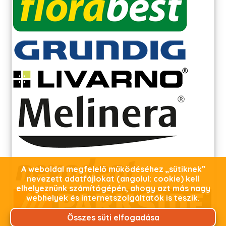
A weboldal megfelelő működéséhez „sütiknek”
nevezett adatfájlokat (angolul: cookie) kell
elhelyeznünk számítógépén, ahogy azt más nagy
webhelyek és internetszolgáltatók is teszik.
Összes süti elfogadása