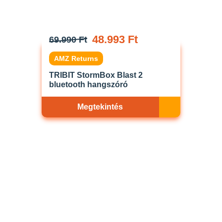
48.993 Ft
69.990 Ft
AMZ Returns
TRIBIT StormBox Blast 2
bluetooth hangszóró
Megtekintés
Akciós