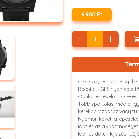
6.900 Ft
Term
GPS-szel, TFT színes kijelz
Beépített GPS nyomkövető
Optikai érzékelő a szív- 
Több sportolási mód pl. gy
kerékpározáshoz vagy tú
Nyomon követi a lépéseket, 
időt és az alvásminőséget
Idő- és dátumkijelzés, időj