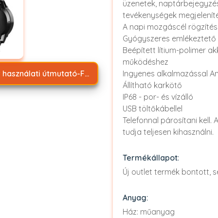
üzenetek, naptárbejegyzé
tevékenységek megjelenít
A napi mozgáscél rögzíté
Gyógyszeres emlékeztető 
Beépített lítium-polimer a
működéshez
Magyar használati útmutató-Fitnesz okosóra SSG 500 A1.pdf
Ingyenes alkalmazással An
Állítható karkötő
IP68 - por- és vízálló
USB töltőkábellel
Telefonnal párosítani kell.
tudja teljesen kihasználni.
Termékállapot
:
Új outlet termék bontott, 
Anyag:
Ház: műanyag