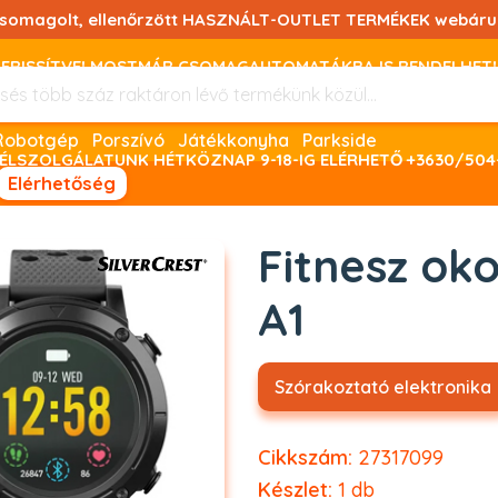
csomagolt, ellenőrzött HASZNÁLT-OUTLET TERMÉKEK webáru
FRISSÍTVE! MOSTMÁR CSOMAGAUTOMATÁKBA IS RENDELHET!
FIZETNI ONLINE BANKKÁRTYÁVAL LEHETSÉGES, SZÜKSÉG ESET
Robotgép
Porszívó
Játékkonyha
Parkside
ÉLSZOLGÁLATUNK HÉTKÖZNAP 9-18-IG ELÉRHETŐ +3630/504
Elérhetőség
Fitnesz ok
A1
Szórakoztató elektronika
Cikkszám:
27317099
Készlet:
1
db