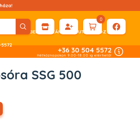
háza!
0
ÉN KÉRHET DÍJBEKÉRŐ SZÁMLÁT ÁTUTALÁSHOZ.
-5572
+36 30 504 5572
Hétköznapokon 9.00-18.00 ig elérhető!
osóra SSG 500