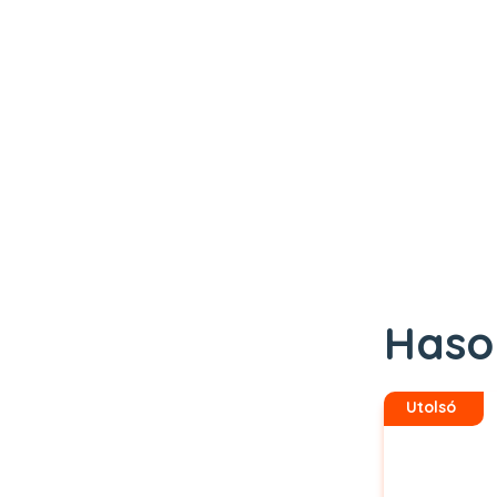
Haso
Utolsó