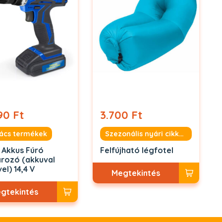
90 Ft
3.700 Ft
ács termékek
Szezonális nyári cikkek
 Akkus Fúró
Felfújható légfotel
rozó (akkuval
el) 14,4 V
Megtekintés
gtekintés