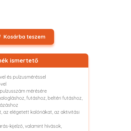
Kosárba teszem
ék ismertető
ővel és pulzusméréssel
vel
és pulzusszám mérésére
alogláshoz, futáshoz, beltéri futáshoz,
rázáshoz
az elégetett kalóriákat, az aktivitási
árás-kijelző, valamint hívások,