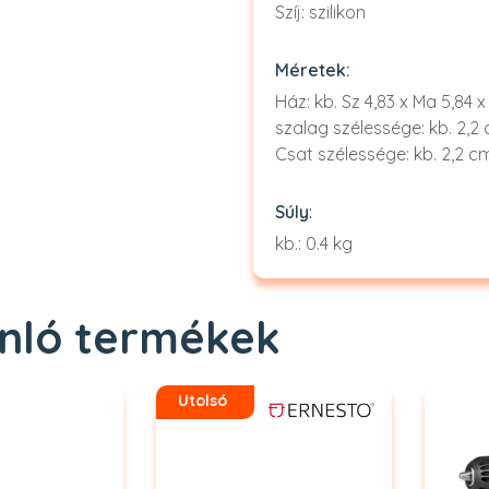
Szíj: szilikon
Méretek:
Ház: kb. Sz 4,83 x Ma 5,84 x
szalag szélessége: kb. 2,2
Csat szélessége: kb. 2,2 c
Súly
:
kb.: 0.4 kg
nló termékek
Utolsó