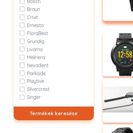
Bosch
Braun
Crivit
Ernesto
FloraBest
Grundig
Livarno
Melinera
Nevadent
Parkside
Playtive
Silvercrest
Singer
Termékek keresése