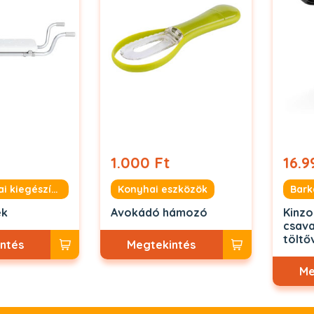
1.000 Ft
16.9
Fürdőszobai kiegészítők
Konyhai eszközök
Bark
ék
Avokádó hámozó
Kinzo
csava
töltőv
ntés
Megtekintés
Me