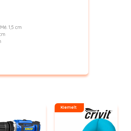
 Mé. 1,5 cm
 cm
m
Kiemelt