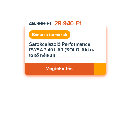
29.940 Ft
49.900 Ft
Barkács termékek
Sarokcsiszoló Performance
PWSAP 40 li A1 (SOLO, Akku-
töltő nélkül)
Megtekintés
Akciós
ELFOGYOTT