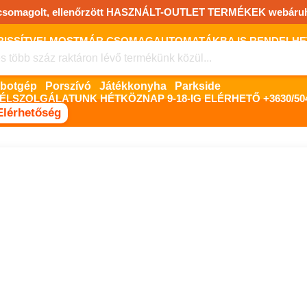
csomagolt, ellenőrzött HASZNÁLT-OUTLET TERMÉKEK webáru
FRISSÍTVE! MOSTMÁR CSOMAGAUTOMATÁKBA IS RENDELHET!
FIZETNI ONLINE BANKKÁRTYÁVAL LEHETSÉGES, SZÜKSÉG ESET
Robotgép
Porszívó
Játékkonyha
Parkside
ÉLSZOLGÁLATUNK HÉTKÖZNAP 9-18-IG ELÉRHETŐ +3630/504
Elérhetőség