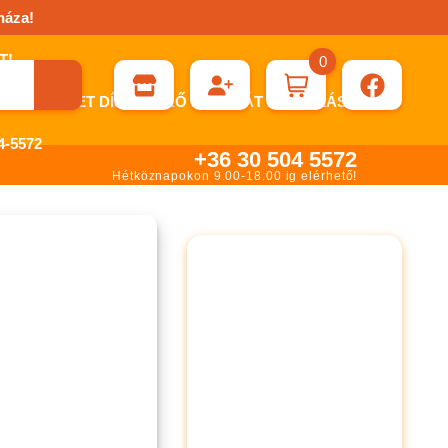
háza!
0
ÉN KÉRHET DÍJBEKÉRŐ SZÁMLÁT ÁTUTALÁSHOZ.
-5572
+36 30 504 5572
Hétköznapokon 9.00-18.00 ig elérhető!