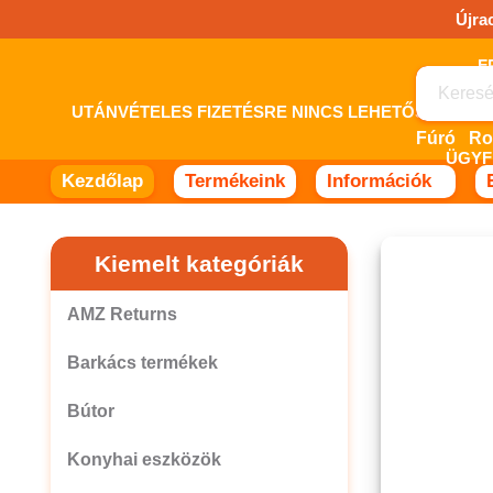
Ugrás
Újra
a
tartalomhoz!
UTÁNVÉTELES FIZETÉSRE NINCS LEHETŐSÉG! 
Fúró
ÜGYF
Kezdőlap
Termékeink
Információk
Kiemelt kategóriák
AMZ Returns
Barkács termékek
Bútor
Konyhai eszközök