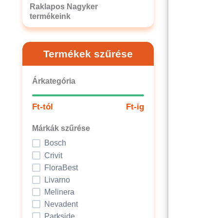
Raklapos Nagyker
termékeink
Termékek szűrése
Árkategória
Ft-tól
Ft-ig
Márkák szűrése
Bosch
Crivit
FloraBest
Livarno
Melinera
Nevadent