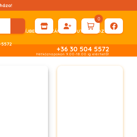
háza!
0
ÉN KÉRHET DÍJBEKÉRŐ SZÁMLÁT ÁTUTALÁSHOZ.
-5572
+36 30 504 5572
Hétköznapokon 9.00-18.00 ig elérhető!