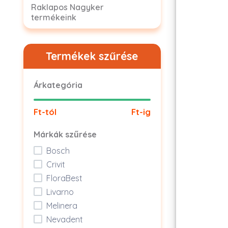
Raklapos Nagyker
termékeink
Termékek szűrése
Árkategória
Ft-tól
Ft-ig
Márkák szűrése
Bosch
Crivit
FloraBest
Livarno
Melinera
Nevadent