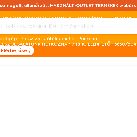
csomagolt, ellenőrzött HASZNÁLT-OUTLET TERMÉKEK webáru
FRISSÍTVE! MOSTMÁR CSOMAGAUTOMATÁKBA IS RENDELHET!
FIZETNI ONLINE BANKKÁRTYÁVAL LEHETSÉGES, SZÜKSÉG ESET
Robotgép
Porszívó
Játékkonyha
Parkside
ÉLSZOLGÁLATUNK HÉTKÖZNAP 9-18-IG ELÉRHETŐ +3630/504
Elérhetőség