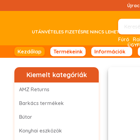
Ugrás
Újra
a
tartalomhoz!
UTÁNVÉTELES FIZETÉSRE NINCS LEHETŐSÉG! 
Fúró
ÜGYF
Kezdőlap
Termékeink
Információk
Kiemelt kategóriák
AMZ Returns
Barkács termékek
Bútor
Konyhai eszközök