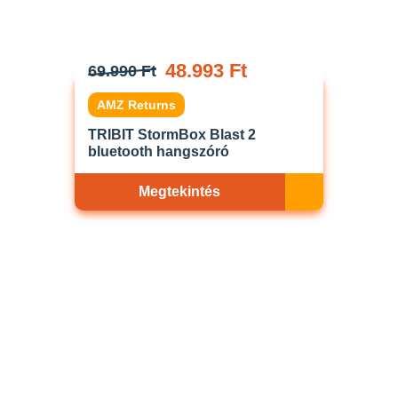
48.993 Ft
69.990 Ft
AMZ Returns
TRIBIT StormBox Blast 2
bluetooth hangszóró
Megtekintés
Akciós
ELFOGYOTT