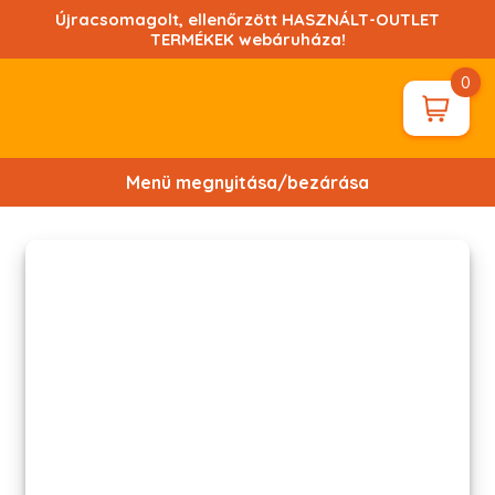
Ugrás
Újracsomagolt, ellenőrzött HASZNÁLT-OUTLET
a
TERMÉKEK webáruháza!
tartalomhoz!
0
Menü megnyitása/bezárása