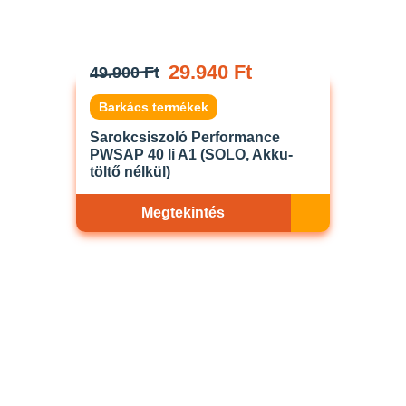
29.940 Ft
49.900 Ft
Barkács termékek
Sarokcsiszoló Performance
PWSAP 40 li A1 (SOLO, Akku-
töltő nélkül)
Megtekintés
Akciós
ELFOGYOTT