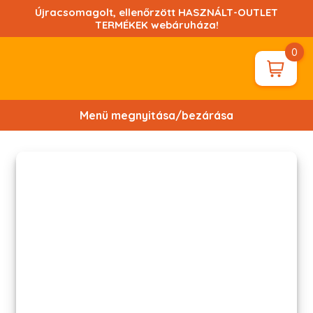
Ugrás
Újracsomagolt, ellenőrzött HASZNÁLT-OUTLET
a
TERMÉKEK webáruháza!
tartalomhoz!
0
Menü megnyitása/bezárása