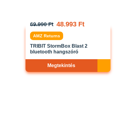
48.993 Ft
69.990 Ft
AMZ Returns
TRIBIT StormBox Blast 2
bluetooth hangszóró
Megtekintés
Akciós
ELFOGYOTT